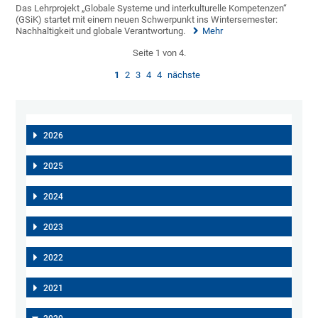
Das Lehrprojekt „Globale Systeme und interkulturelle Kompetenzen“
(GSiK) startet mit einem neuen Schwerpunkt ins Wintersemester:
Nachhaltigkeit und globale Verantwortung.
Mehr
Seite 1 von 4.
1
2
3
4
4
nächste
2026
2025
2024
2023
2022
2021