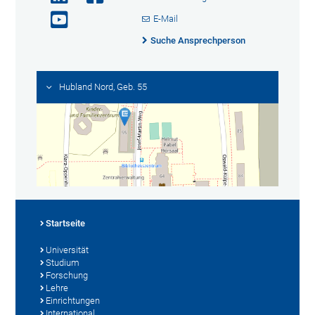
E-Mail
Suche Ansprechperson
Hubland Nord, Geb. 55
Startseite
Universität
Studium
Forschung
Lehre
Einrichtungen
International