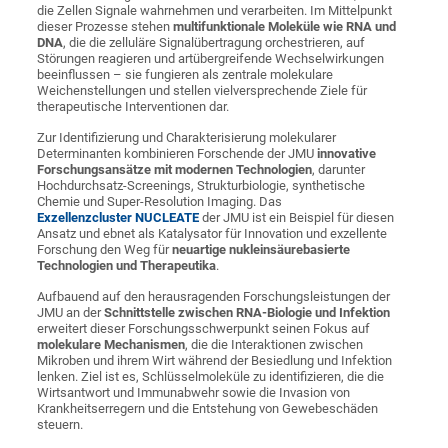
die Zellen Signale wahrnehmen und verarbeiten. Im Mittelpunkt
dieser Prozesse stehen
multifunktionale Moleküle wie RNA und
DNA
, die die zelluläre Signalübertragung orchestrieren, auf
Störungen reagieren und artübergreifende Wechselwirkungen
beeinflussen – sie fungieren als zentrale molekulare
Weichenstellungen und stellen vielversprechende Ziele für
therapeutische Interventionen dar.
Zur Identifizierung und Charakterisierung molekularer
Determinanten kombinieren Forschende der JMU
innovative
Forschungsansätze mit modernen Technologien
, darunter
Hochdurchsatz-Screenings, Strukturbio­logie, synthetische
Chemie und Super-Resolution Imaging. Das
Exzellenzcluster NUCLEATE
der JMU ist ein Beispiel für diesen
Ansatz und ebnet als Katalysator für Innovation und exzellente
Forschung den Weg für
neuartige nukleinsäurebasierte
Technologien und Therapeutika
.
Aufbauend auf den herausragenden Forschungsleistungen der
JMU an der
Schnittstelle zwischen RNA-Biologie und Infektion
erweitert dieser Forschungsschwerpunkt seinen Fokus auf
molekulare Mechanismen
, die die Interaktionen zwischen
Mikroben und ihrem Wirt während der Besiedlung und Infektion
lenken. Ziel ist es, Schlüsselmoleküle zu identifizieren, die die
Wirtsantwort und Immunabwehr sowie die Invasion von
Krankheitserregern und die Entstehung von Gewebeschäden
steuern.