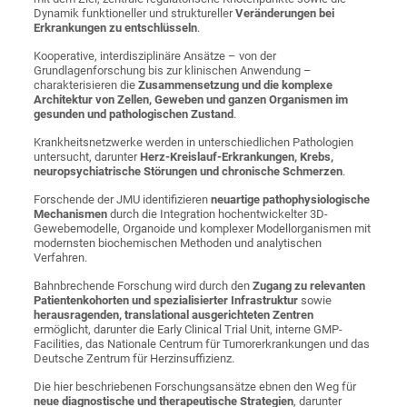
Dynamik funktioneller und struktureller
Veränderungen bei
Erkrankungen zu entschlüsseln
.
Kooperative, interdisziplinäre Ansätze – von der
Grundlagenforschung bis zur klinischen Anwendung –
charakterisieren die
Zusammensetzung und die komplexe
Architektur von Zellen, Geweben und ganzen Organismen im
gesunden und pathologischen Zustand
.
Krankheitsnetzwerke werden in unterschiedlichen Pathologien
untersucht, darunter
Herz-Kreislauf-Erkrankungen, Krebs,
neuropsychiatrische Störungen und chronische Schmerzen
.
Forschende der JMU identifizieren
neuartige pathophysiologische
Mechanismen
durch die Integration hochentwickelter 3D-
Gewebemodelle, Organoide und komplexer Modellorganismen mit
modernsten biochemischen Methoden und analytischen
Verfahren.
Bahnbrechende Forschung wird durch den
Zugang zu relevanten
Patientenkohorten und spezialisierter Infrastruktur
sowie
herausragenden, translational ausgerichteten Zentren
ermöglicht, darunter die Early Clinical Trial Unit, interne GMP-
Facilities, das Nationale Centrum für Tumorerkrankungen und das
Deutsche Zentrum für Herzinsuffizienz.
Die hier beschriebenen Forschungsansätze ebnen den Weg für
neue diagnostische und therapeutische Strategien
, darunter