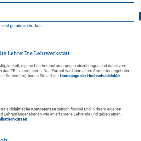
ite ist gerade im Aufbau -
ie Lehre: Die Lehrwerkstatt
 Möglichkeit, eigene Lehrherausforderungen einzubringen und dabei vom
h das ZBL zu profitieren. Das Format wird einmal pro Semester angeboten.
ines Semesters) finden Sie auf der
Homepage der Hochschuldidaktik
ntrale
didaktische Kompetenzen
zeitlich flexibel und in Ihrem eigenen
und Lehranfänger ebenso wie an erfahrene Lehrende und geben einen
elbstlernkursen
ols