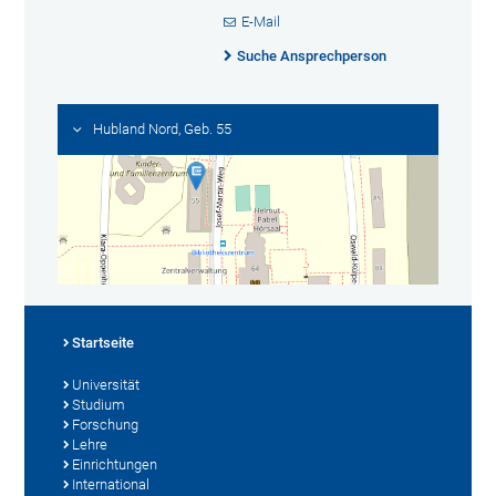
E-Mail
Suche Ansprechperson
Hubland Nord, Geb. 55
Startseite
Universität
Studium
Forschung
Lehre
Einrichtungen
International