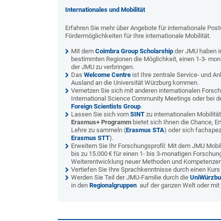
Internationales und Mobilität
Erfahren Sie mehr über Angebote für internationale Pos
Fördermöglichkeiten für Ihre internationale Mobilität.
Mit dem
Coimbra Group Scholarship
der JMU haben i
bestimmten Regionen die Möglichkeit, einen 1-3- mo
der JMU zu verbringen.
Das
Welcome Centre
ist Ihre zentrale Service- und A
Ausland an die Universität Würzburg kommen.
Vernetzen Sie sich mit anderen internationalen Forsc
International Science Community Meetings oder bei den
Foreign Scientists Group
.
Lassen Sie sich vom
SINT
zu internationalen Mobilit
Erasmus+ Programm
bietet sich Ihnen die Chance
,
Er
Lehre zu sammeln (
Erasmus STA
) oder sich fachspez
Erasmus STT
).
Erweitern Sie Ihr Forschungsprofil: Mit dem
JMU Mobil
bis zu 15.000
€ für einen 1- bis 3-monatigen Forschun
Weiterentwicklung neuer Methoden und Kompetenzen
Vertiefen Sie Ihre Sprachkenntnisse durch einen Kur
Werden Sie Teil der JMU-Familie durch die
UniWürzb
in den
Regionalgruppen
auf der ganzen Welt oder mit