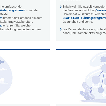
eine umfassende
Entwickeln Sie gezielt Kompetenz
gsförderprogrammen
– von der
die Personalentwicklung
Verans
stexte.
Universität Würzburg zu versch
nt
unterstützt Postdocs bis acht
LEAP 4 ECR | Führungsprogramm
ttelantrag vorzubereiten.
Gesundheit und Lehre.
ng
erfahren Sie, welche
ntragstellung besonders achten
Die Personalentwicklung unterstü
dabei, Ihre Karriere aktiv zu gest