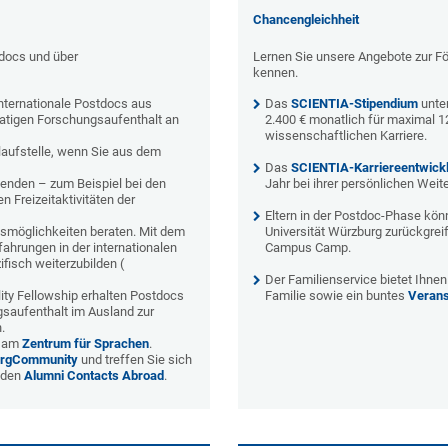
Chancengleichheit
tdocs und über
Lernen Sie unsere Angebote zur Fö
kennen.
nternationale Postdocs aus
Das
SCIENTIA-Stipendium
unter
natigen Forschungsaufenthalt an
2.400 € monatlich für maximal 1
wissenschaftlichen Karriere.
nlaufstelle, wenn Sie aus dem
Das
SCIENTIA-Karriereentwic
henden – zum Beispiel bei den
Jahr bei ihrer persönlichen Weit
 Freizeitaktivitäten der
Eltern in der Postdoc-Phase könn
ätsmöglichkeiten beraten.
Mit dem
Universität Würzburg zurückgrei
fahrungen in der internationalen
Campus Camp.
ifisch weiterzubilden (
Der Familienservice bietet Ihne
ity Fellowship
erhalten Postdocs
Familie sowie ein buntes
Verans
gsaufenthalt im Ausland zur
.
s am
Zentrum für Sprachen
.
urgCommunity
und treffen Sie sich
 den
Alumni Contacts Abroad
.