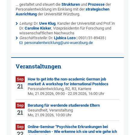
... gestaltet und steuert die
Strukturen
und
Prozesse
der
Personalentwicklung im Einklang mit der
strategischen
Ausrichtung
der Universität Würzburg.
Leitung:
Dr.
Uwe Klug
, Kanzler der Universität und Prof.'in
Dr.
Caroline Kisker
, Vizepräsidentin für Forschung und
wissenschaftlichen Nachwuchs
Geschäftsstelle:
Dr.
Ljubica Lozo
| 0931/31-89435 |
personalentwicklung@uni-wuerzburg.de
Veranstaltungen
Sep
How to get into the non-academic German job
market! A workshop for international Postdocs
21
Personalentwicklung, R2, R3, Karriere
Mo, 21.09.2026, 09:00 - 22.09.2026, 16:00 Uhr
Sep
Beratung für werdende studierende Eltern
Gesundheit, Veranstaltung
21
Mo, 21.09.2026, 10:00 Uhr
Sep
Online-Seminar "Psychische Erkrankungen bei
Studierenden - Wie erkenne ich sie und wie gehe ich
22