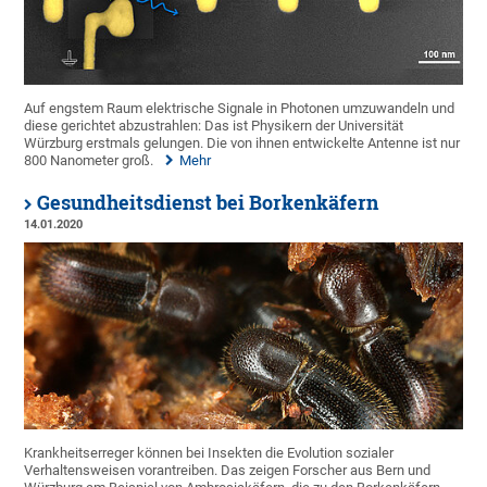
Auf engstem Raum elektrische Signale in Photonen umzuwandeln und
diese gerichtet abzustrahlen: Das ist Physikern der Universität
Würzburg erstmals gelungen. Die von ihnen entwickelte Antenne ist nur
800 Nanometer groß.
Mehr
Gesundheitsdienst bei Borkenkäfern
14.01.2020
Krankheitserreger können bei Insekten die Evolution sozialer
Verhaltensweisen vorantreiben. Das zeigen Forscher aus Bern und