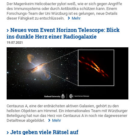
Der Magenkeim Helicobacter pylori weiß, wie er sich gegen Angriffe
des Immunsystems oder durch Antibiotika schützen kann. Einem
Forschungs-Team der Uni Würzburg ist es gelungen, neue Details
dieser Fähigkeit zu entschlüsseln.
Mehr
Neues vom Event Horizon Telescope: Blick
ins dunkle Herz einer Radiogalaxie
19.07.2021
Centaurus A, eine der erdnächsten aktiven Galaxien, gehört zu den
hellsten Objekten am Himmel. Ein internationales Team mit Würzburger
Beteiligung hat nun das Herz von Centaurus A in noch nie dagewesener
Detailtreue abgebildet.
Mehr
Jets geben viele Rätsel auf