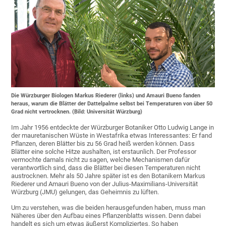
Die Würzburger Biologen Markus Riederer (links) und Amauri Bueno fanden
heraus, warum die Blätter der Dattelpalme selbst bei Temperaturen von über 50
Grad nicht vertrocknen. (Bild: Universität Würzburg)
Im Jahr 1956 entdeckte der Würzburger Botaniker Otto Ludwig Lange in
der mauretanischen Wüste in Westafrika etwas Interessantes: Er fand
Pflanzen, deren Blätter bis zu 56 Grad heiß werden können. Dass
Blätter eine solche Hitze aushalten, ist erstaunlich. Der Professor
vermochte damals nicht zu sagen, welche Mechanismen dafür
verantwortlich sind, dass die Blätter bei diesen Temperaturen nicht
austrocknen. Mehr als 50 Jahre später ist es den Botanikern Markus
Riederer und Amauri Bueno von der Julius-Maximilians-Universität
Würzburg (JMU) gelungen, das Geheimnis zu lüften.
Um zu verstehen, was die beiden herausgefunden haben, muss man
Näheres über den Aufbau eines Pflanzenblatts wissen. Denn dabei
handelt es sich um etwas äußerst Kompliziertes. So haben