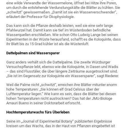
eine wilde Verwandte der Wassermelone, öffnet bei Hitze ihre Poren,
um durch die entstehende Verdunstungskälte die Blätter zu kühlen. Sie
„schwitzt“ gewissermaßen. „Damit ist sie ein Wasserverschwender“,
erläutert der Professor für Ökophysiologie.
Das kann sich die Pflanze deshalb leisten, weil sie eine sehr lange
Pfahlwurzel hat. Damit kann sie tief im Wüstenboden befindliche
Wasserquellen erschließen. Wie schon Otto Ludwig Lange bei seinen
Experimenten in der Wüste herausfand, schafft es die Koloquinte, dass
ihr Blatt bis zu 15 Grad kühler ist als die Wüstenluft.
Dattelpalmen sind Wassersparer
Ganz anders verhält sich die Dattelpalme. Die zweite Würzburger
Versuchspflanze lebt, ebenso wie die Koloquinte, in Oasen und Wadis
– das sind Flusstäler, die über längere Zeiträume ausgetrocknet sind.
„Sie ist im Gegensatz zur Koloquinte ein Wassersparer“, sagt Riederer.
Weil die Palme nicht „schwitzt“, erreichen ihre Blätter mitunter enorm
hohe Temperaturen: „Sie können elf Grad Celsius über der
Lufttemperatur liegen.“ Wie kann es sein, dass die Blätter bei diesen
hohen Temperaturen nicht austrocknen? Das hat der JMU-Biologe
Amauri Bueno in seiner Doktorarbeit erforscht.
Hochtemperaturwachs fürs Überleben
Seine im „Journal of Experimental Botany“ publizierten Ergebnisse
kreisen um das Wachs, das in der Haut von Pflanzen eingebettet ist