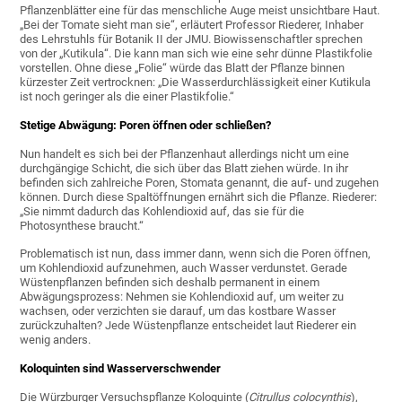
Pflanzenblätter eine für das menschliche Auge meist unsichtbare Haut.
„Bei der Tomate sieht man sie“, erläutert Professor Riederer, Inhaber
des Lehrstuhls für Botanik II der JMU. Biowissenschaftler sprechen
von der „Kutikula“. Die kann man sich wie eine sehr dünne Plastikfolie
vorstellen. Ohne diese „Folie“ würde das Blatt der Pflanze binnen
kürzester Zeit vertrocknen: „Die Wasserdurchlässigkeit einer Kutikula
ist noch geringer als die einer Plastikfolie.“
Stetige Abwägung: Poren öffnen oder schließen?
Nun handelt es sich bei der Pflanzenhaut allerdings nicht um eine
durchgängige Schicht, die sich über das Blatt ziehen würde. In ihr
befinden sich zahlreiche Poren, Stomata genannt, die auf- und zugehen
können. Durch diese Spaltöffnungen ernährt sich die Pflanze. Riederer:
„Sie nimmt dadurch das Kohlendioxid auf, das sie für die
Photosynthese braucht.“
Problematisch ist nun, dass immer dann, wenn sich die Poren öffnen,
um Kohlendioxid aufzunehmen, auch Wasser verdunstet. Gerade
Wüstenpflanzen befinden sich deshalb permanent in einem
Abwägungsprozess: Nehmen sie Kohlendioxid auf, um weiter zu
wachsen, oder verzichten sie darauf, um das kostbare Wasser
zurückzuhalten? Jede Wüstenpflanze entscheidet laut Riederer ein
wenig anders.
Koloquinten sind Wasserverschwender
Die Würzburger Versuchspflanze Koloquinte (
Citrullus colocynthis
),