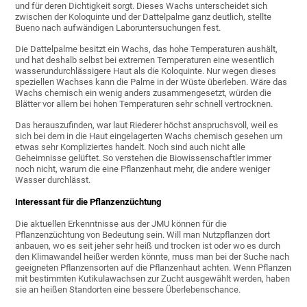
und für deren Dichtigkeit sorgt. Dieses Wachs unterscheidet sich
zwischen der Koloquinte und der Dattelpalme ganz deutlich, stellte
Bueno nach aufwändigen Laboruntersuchungen fest.
Die Dattelpalme besitzt ein Wachs, das hohe Temperaturen aushält,
und hat deshalb selbst bei extremen Temperaturen eine wesentlich
wasserundurchlässigere Haut als die Koloquinte. Nur wegen dieses
speziellen Wachses kann die Palme in der Wüste überleben. Wäre das
Wachs chemisch ein wenig anders zusammengesetzt, würden die
Blätter vor allem bei hohen Temperaturen sehr schnell vertrocknen.
Das herauszufinden, war laut Riederer höchst anspruchsvoll, weil es
sich bei dem in die Haut eingelagerten Wachs chemisch gesehen um
etwas sehr Kompliziertes handelt. Noch sind auch nicht alle
Geheimnisse gelüftet. So verstehen die Biowissenschaftler immer
noch nicht, warum die eine Pflanzenhaut mehr, die andere weniger
Wasser durchlässt.
Interessant für die Pflanzenzüchtung
Die aktuellen Erkenntnisse aus der JMU können für die
Pflanzenzüchtung von Bedeutung sein. Will man Nutzpflanzen dort
anbauen, wo es seit jeher sehr heiß und trocken ist oder wo es durch
den Klimawandel heißer werden könnte, muss man bei der Suche nach
geeigneten Pflanzensorten auf die Pflanzenhaut achten. Wenn Pflanzen
mit bestimmten Kutikulawachsen zur Zucht ausgewählt werden, haben
sie an heißen Standorten eine bessere Überlebenschance.