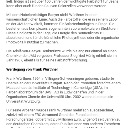
ließ. Indigo ist seit über 100 Jahren der wichtigste Farbstoff für Jeans,
kann aber auch für den Bau von Solarzellen verwendet werden.
Mit dem Nobelpreisträger Baeyer steht Würthner in einer
wissenschaftlichen Linie: Auch die Farbstoffe, die er in seinem Labor
an der JMU entwickelt, kommen für Solartechnologien in Frage. Sie
bestehen aus komplexen, sogenannten supramolekularen Strukturen.
Diese sind dazu in der Lage, die Energie des Sonnenlichts zu
absorbieren und für die künstliche Photosynthese oder die organische
Photovoltaik nutzbar zu machen.
Die Adolf-von-Baeyer-Denkmünze wurde bislang nur einmal an einen
Chemiker der JMU vergeben: Professor Siegfried Hünig erhielt sie im
Jahr 1967, ebenfalls für seine Farbstoffforschung.
Werdegang von Frank Würthner
Frank Würthner, 1964 in Villingen-Schwenningen geboren, studierte
Chemie an der Universität Stuttgart. Nach der Promotion forschte er am
Massachusetts Institute of Technology in Cambridge (USA), im
Farbenlaboratorium der BASF AG in Ludwigshafen und in der
Organischen Chemie der Universität Ulm. 2002 wechselte er an die
Universität Würzburg.
Für seine Arbeiten wurde Frank Würthner mehrfach ausgezeichnet,
zuletzt mit einem ERC Advanced Grant des Europäischen
Forschungsrates, dotiert mit 2,5 Millionen Euro. Er gehört seit Jahren zu
den deutschen Chemikern, deren Publikationen von anderen Forschern