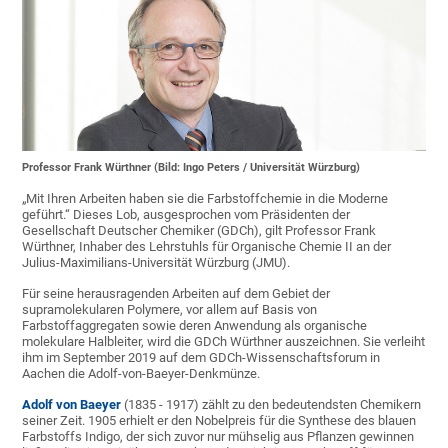
Professor Frank Würthner (Bild: Ingo Peters / Universität Würzburg)
„Mit Ihren Arbeiten haben sie die Farbstoffchemie in die Moderne
geführt.“ Dieses Lob, ausgesprochen vom Präsidenten der
Gesellschaft Deutscher Chemiker (GDCh), gilt Professor Frank
Würthner, Inhaber des Lehrstuhls für Organische Chemie II an der
Julius-Maximilians-Universität Würzburg (JMU).
Für seine herausragenden Arbeiten auf dem Gebiet der
supramolekularen Polymere, vor allem auf Basis von
Farbstoffaggregaten sowie deren Anwendung als organische
molekulare Halbleiter, wird die GDCh Würthner auszeichnen. Sie verleiht
ihm im September 2019 auf dem GDCh-Wissenschaftsforum in
Aachen die Adolf-von-Baeyer-Denkmünze.
Adolf von Baeyer
(1835 - 1917) zählt zu den bedeutendsten Chemikern
seiner Zeit. 1905 erhielt er den Nobelpreis für die Synthese des blauen
Farbstoffs Indigo, der sich zuvor nur mühselig aus Pflanzen gewinnen