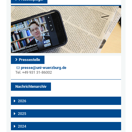
Pressestelle
presse@uni-wuerzburg.de
Tel. +49 931 31-86002
Nachrichtenarchiv
2026
2025
2024