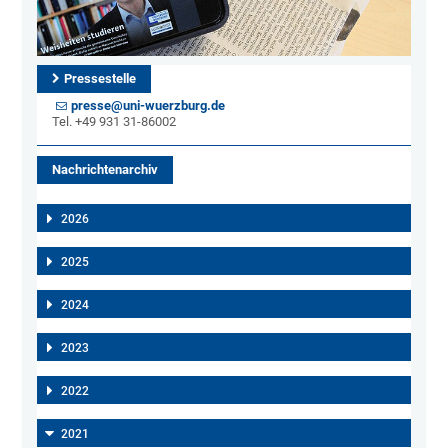
Pressestelle
presse@uni-wuerzburg.de
Tel. +49 931 31-86002
Nachrichtenarchiv
2026
2025
2024
2023
2022
2021