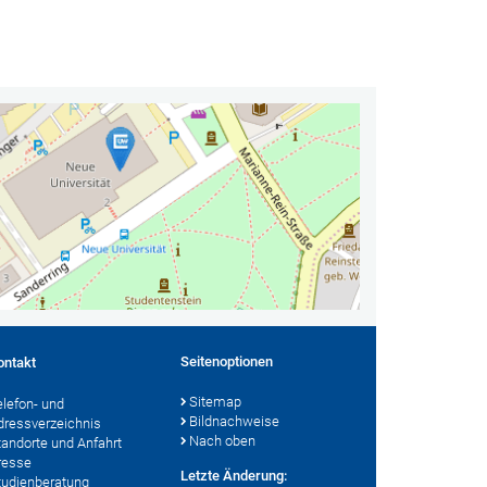
Seitenoptionen
ontakt
Sitemap
elefon- und
Bildnachweise
dressverzeichnis
Nach oben
tandorte und Anfahrt
resse
Letzte Änderung:
tudienberatung