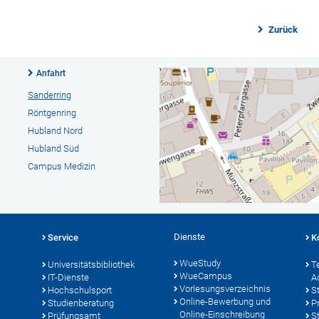
Zurück
Anfahrt
Sanderring
Röntgenring
Hubland Nord
Hubland Süd
Campus Medizin
Dienste
Service
K
WueStudy
Universitätsbibliothek
T
WueCampus
IT-Dienste
A
Vorlesungsverzeichnis
Hochschulsport
S
Online-Bewerbung und
Studienberatung
P
Online-Einschreibung
Prüfungsamt
S