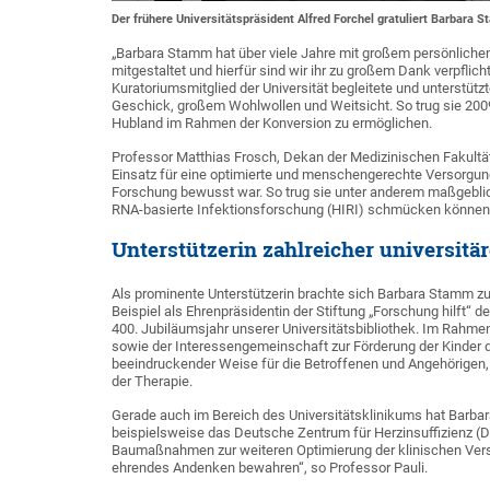
Der frühere Universitätspräsident Alfred Forchel gratuliert Barbara 
„Barbara Stamm hat über viele Jahre mit großem persönliche
mitgestaltet und hierfür sind wir ihr zu großem Dank verpflicht
Kuratoriumsmitglied der Universität begleitete und unterstü
Geschick, großem Wohlwollen und Weitsicht. So trug sie 200
Hubland im Rahmen der Konversion zu ermöglichen.
Professor Matthias Frosch, Dekan der Medizinischen Fakult
Einsatz für eine optimierte und menschengerechte Versorgu
Forschung bewusst war. So trug sie unter anderem maßgeblich
RNA-basierte Infektionsforschung (HIRI) schmücken können
Unterstützerin zahlreicher universitär
Als prominente Unterstützerin brachte sich Barbara Stamm zu
Beispiel als Ehrenpräsidentin der Stiftung „Forschung hilft“ 
400. Jubiläumsjahr unserer Universitätsbibliothek. Im Rahmen 
sowie der Interessengemeinschaft zur Förderung der Kinder de
beeindruckender Weise für die Betroffenen und Angehörigen,
der Therapie.
Gerade auch im Bereich des Universitätsklinikums hat Barbar
beispielsweise das Deutsche Zentrum für Herzinsuffizienz (
Baumaßnahmen zur weiteren Optimierung der klinischen Verso
ehrendes Andenken bewahren“, so Professor Pauli.