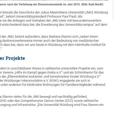
Stamm nach der Verleihung der Ehrensenatorwürde im Jahr 2019. (Bild: Rudi Merkl)
m Einsatz die Geschicke der Julius-Maximilians-Universität (JMU) Würzburg
et“, betont Universitätspräsident Professor Paul Pauli. Als
tzte sie die Anliegen und Vorhaben der JMU stets mit bewundernswertem
9 entscheidend dazu bei, die Erweiterung des Universitätscampus‘ auf dem
ät der JMU, betont außerdem, dass Barbara Stamm sich „neben ihrem
ng dankenswerterweise immer auch der Bedeutung von medizinischer
 dazu bei, dass wir uns heute in Würzburg mit dem Helmholtz-Institut für
.“
er Projekte
dem in unschätzbarer Weise in zahlreiche universitäre Projekte ein, zum
des Vereins „Hilfe im Kampf gegen Krebs e.V.“ und als Schirmherrin für das
der „Elterninitiative leukämie- und tumorkranker Kinder Würzburg e.V.“
r Würzburger Intensivstation e.V. (KIWI) engagierte sie sich in
 unter anderem für kliniknahe Wohnungen für Familienmitglieder während
a Stamm vieles für die JMU bewegt und nachhaltig gefördert,
DZHI) oder das Comprehensive Cancer Center (CCC) sowie zahlreiche
rgung und Infrastruktur. „Die Universität Würzburg wird Frau Stamm ein