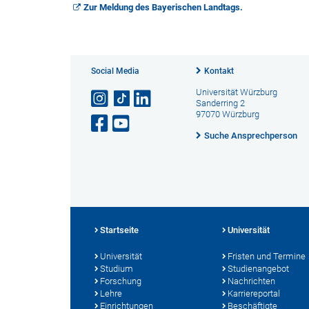
Zur Meldung des Bayerischen Landtags.
Social Media
Kontakt
Universität Würzburg
Sanderring 2
97070 Würzburg
Suche Ansprechperson
Startseite
Universität
Universität
Fristen und Termine
Studium
Studienangebot
Forschung
Nachrichten
Lehre
Karriereportal
Einrichtungen
Beschäftigte