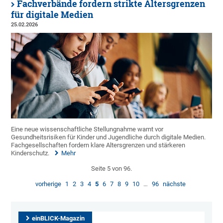
Fachverbände fordern strikte Altersgrenzen
für digitale Medien
25.02.2026
Eine neue wissenschaftliche Stellungnahme warnt vor
Gesundheitsrisiken für Kinder und Jugendliche durch digitale Medien.
Fachgesellschaften fordern klare Altersgrenzen und stärkeren
Kinderschutz.
Mehr
Seite 5 von 96.
vorherige
1
2
3
4
5
6
7
8
9
10
…
96
nächste
einBLICK-Magazin