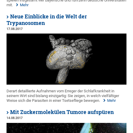
spielen insgesamt vier bayerische und fünfzehn deutsche Universitäten
mit.
Mehr
Neue Einblicke in die Welt der
Trypanosomen
17.08.2017
Derart detaillierte Aufnahmen vom Erreger der Schlafkrankheit in
seinem Wirt sind bislang einzigartig: Sie zeigen, in welch vielfältiger
Weise sich die Parasiten in einer Tsetsefliege bewegen.
Mehr
Mit Zuckermolekülen Tumore aufspüren
14.08.2017