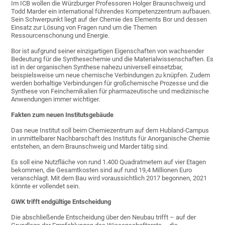
Im ICB wollen die Würzburger Professoren Holger Braunschweig und
Todd Marder ein international führendes Kompetenzzentrum aufbauen.
Sein Schwerpunkt liegt auf der Chemie des Elements Bor und dessen
Einsatz zur Lösung von Fragen rund um die Themen
Ressourcenschonung und Energie.
Bor ist aufgrund seiner einzigartigen Eigenschaften von wachsender
Bedeutung für die Synthesechemie und die Materialwissenschaften. Es
ist in der organischen Synthese nahezu universell einsetzbar,
beispielsweise um neue chemische Verbindungen zu knüpfen. Zudem
werden borhaltige Verbindungen für großchemische Prozesse und die
Synthese von Feinchemikalien für pharmazeutische und medizinische
Anwendungen immer wichtiger.
Fakten zum neuen Institutsgebäude
Das neue Institut soll beim Chemiezentrum auf dem Hubland-Campus
in unmittelbarer Nachbarschaft des Instituts für Anorganische Chemie
entstehen, an dem Braunschweig und Marder tätig sind.
Es soll eine Nutzfläche von rund 1.400 Quadratmetern auf vier Etagen
bekommen, die Gesamtkosten sind auf rund 19,4 Millionen Euro
veranschlagt. Mit dem Bau wird voraussichtlich 2017 begonnen, 2021
könnte er vollendet sein.
GWK trifft endgültige Entscheidung
Die abschließende Entscheidung über den Neubau trifft – auf der