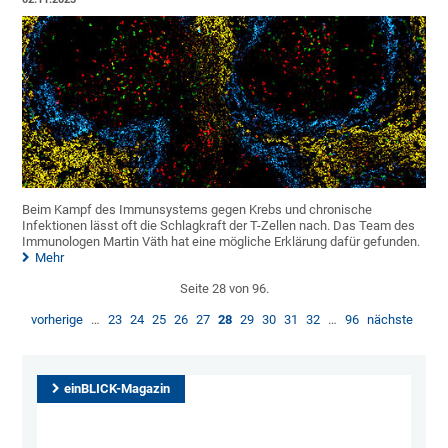
Beim Kampf des Immunsystems gegen Krebs und chronische
Infektionen lässt oft die Schlagkraft der T-Zellen nach. Das Team des
Immunologen Martin Väth hat eine mögliche Erklärung dafür gefunden.
Mehr
Seite 28 von 96.
vorherige
…
23
24
25
26
27
28
29
30
31
32
…
96
nächste
einBLICK-Magazin