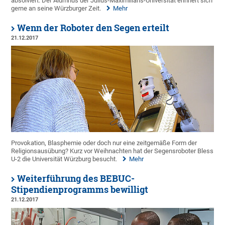
absolviert. Der Alumnus der Julius-Maximilians-Universität erinnert sich
gerne an seine Würzburger Zeit.
Mehr
Wenn der Roboter den Segen erteilt
21.12.2017
Provokation, Blasphemie oder doch nur eine zeitgemäße Form der
Religionsausübung? Kurz vor Weihnachten hat der Segensroboter Bless
U-2 die Universität Würzburg besucht.
Mehr
Weiterführung des BEBUC-
Stipendienprogramms bewilligt
21.12.2017