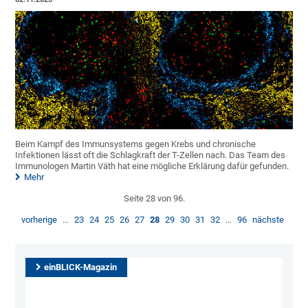
Beim Kampf des Immunsystems gegen Krebs und chronische
Infektionen lässt oft die Schlagkraft der T-Zellen nach. Das Team des
Immunologen Martin Väth hat eine mögliche Erklärung dafür gefunden.
Mehr
Seite 28 von 96.
vorherige
…
23
24
25
26
27
28
29
30
31
32
…
96
nächste
einBLICK-Magazin