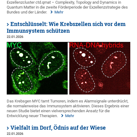
Exzellenzcluster ctd.qmat – Complexity, Topology and Dynamics in
Quantum Matter in die zweite Förderperiode der Exzellenzstrategie des
Bundes und der Länder.
Mehr
Entschlüsselt: Wie Krebszellen sich vor dem
Immunsystem schützen
22.01.2026
Das Krebsgen MYC tarnt Tumoren, indem es Alarmsignale unterdrückt,
die normalerweise das Immunsystem aktivieren. Dieses Ergebnis einer
neuen Studie bietet einen vielversprechenden Ansatz für die
Entwicklung neuer Therapien.
Mehr
Vielfalt im Dorf, Ödnis auf der Wiese
22.01.2026