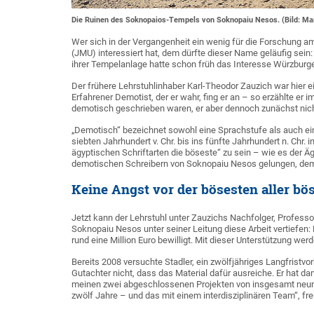
Die Ruinen des Soknopaios-Tempels von Soknopaiu Nesos. (Bild: Mar
Wer sich in der Vergangenheit ein wenig für die Forschung am
(JMU) interessiert hat, dem dürfte dieser Name geläufig se
ihrer Tempelanlage hatte schon früh das Interesse Würzbur
Der frühere Lehrstuhlinhaber Karl-Theodor Zauzich war hier ei
Erfahrener Demotist, der er wahr, fing er an – so erzählte er 
demotisch geschrieben waren, er aber dennoch zunächst nich
„Demotisch“ bezeichnet sowohl eine Sprachstufe als auch ein
siebten Jahrhundert v. Chr. bis ins fünfte Jahrhundert n. Chr
ägyptischen Schriftarten die böseste“ zu sein – wie es der 
demotischen Schreibern von Soknopaiu Nesos gelungen, dem
Keine Angst vor der bösesten aller bö
Jetzt kann der Lehrstuhl unter Zauzichs Nachfolger, Profess
Soknopaiu Nesos unter seiner Leitung diese Arbeit vertiefe
rund eine Million Euro bewilligt. Mit dieser Unterstützung w
Bereits 2008 versuchte Stadler, ein zwölfjähriges Langfrist
Gutachter nicht, dass das Material dafür ausreiche. Er hat da
meinen zwei abgeschlossenen Projekten von insgesamt neun 
zwölf Jahre – und das mit einem interdisziplinären Team“, freu