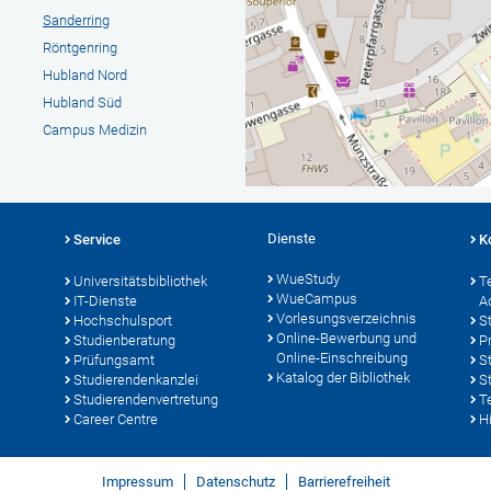
Sanderring
Röntgenring
Hubland Nord
Hubland Süd
Campus Medizin
Dienste
Service
K
WueStudy
Universitätsbibliothek
T
WueCampus
IT-Dienste
A
Vorlesungsverzeichnis
Hochschulsport
S
Online-Bewerbung und
Studienberatung
P
Online-Einschreibung
Prüfungsamt
S
Katalog der Bibliothek
Studierendenkanzlei
S
Studierendenvertretung
T
Career Centre
Hi
Impressum
Datenschutz
Barrierefreiheit