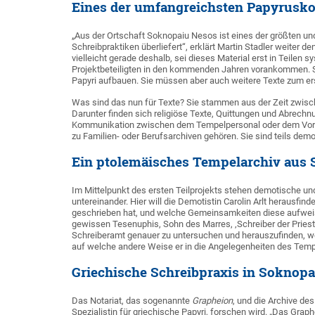
Eines der umfangreichsten Papyrusk
„Aus der Ortschaft Soknopaiu Nesos ist eines der größten u
Schreibpraktiken überliefert“, erklärt Martin Stadler weiter 
vielleicht gerade deshalb, sei dieses Material erst in Teilen 
Projektbeteiligten in den kommenden Jahren vorankommen. Sie
Papyri aufbauen. Sie müssen aber auch weitere Texte zum ers
Was sind das nun für Texte? Sie stammen aus der Zeit zwische
Darunter finden sich religiöse Texte, Quittungen und Abrech
Kommunikation zwischen dem Tempelpersonal oder dem Vorst
zu Familien- oder Berufsarchiven gehören. Sie sind teils demo
Ein ptolemäisches Tempelarchiv aus
Im Mittelpunkt des ersten Teilprojekts stehen demotische u
untereinander. Hier will die Demotistin Carolin Arlt herausf
geschrieben hat, und welche Gemeinsamkeiten diese aufweis
gewissen Tesenuphis, Sohn des Marres, ‚Schreiber der Priester‘
Schreiberamt genauer zu untersuchen und herauszufinden, we
auf welche andere Weise er in die Angelegenheiten des Tem
Griechische Schreibpraxis in Soknop
Das Notariat, das sogenannte
Grapheion
, und die Archive de
Spezialistin für griechische Papyri, forschen wird. „Das Graph