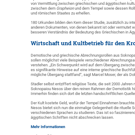
von Vermittlung zwischen griechischen und ägyptischen kulturel
zwischen dem
Grapheion
und dem Tempel sowie dessen Rolle
und römischen Staates zu erhellen.
180 Urkunden bilden den Kern dieser Studie, zusätzlich zu in
anderen Dokumenten, von denen bekannt ist oder vermutet wir
besseren Verständnis der Bedeutung des Griechischen in Ägyp
Wirtschaft und Kultbetrieb für den K
Demotische und griechische Abrechnungsrollen aus Soknopai
sollen möglichst viele Beispiele verschiedener Abrechnungs
verstehen. „Ein Schwerpunkt wird auf dem Übergang zwischen
es signifikante Hinweise auf eine interne griechische Buch
mögliche Übergang stattfand“, sagt Marcel Moser, der als Dok
Stadler selbst entziffert religiöse Texte, die seit 2000 Jahr
Soknopaiou Nesos über den reinen Rahmen der Demotistik hina
Immerhin finden sich dort die letzten handschriftlichen Quell
Der Kult kostete Geld, wofür der Tempel Einnahmen brauchte. 
Nesos bietet sich nun die einmalige Gelegenheit die rituelle
verschiedenen Sprachen zu studieren. Das ist so faszinierend
ägyptischen Schriften nicht abschrecken lassen.
Mehr Informationen