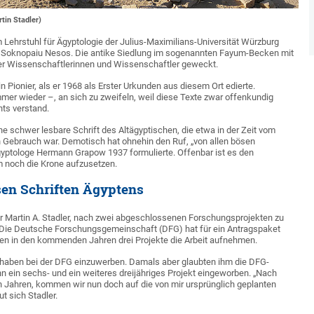
tin Stadler)
 Lehrstuhl für Ägyptologie der Julius-Maximilians-Universität Würzburg
in: Soknopaiu Nesos. Die antike Siedlung im sogenannten Fayum-Becken mit
ger Wissenschaftlerinnen und Wissenschaftler geweckt.
n Pionier, als er 1968 als Erster Urkunden aus diesem Ort edierte.
immer wieder –, an sich zu zweifeln, weil diese Texte zwar offenkundig
ts verstand.
e schwer lesbare Schrift des Altägyptischen, die etwa in der Zeit vom
. in Gebrauch war. Demotisch hat ohnehin den Ruf, „von allen bösen
Ägyptologe Hermann Grapow 1937 formulierte. Offenbar ist es den
 noch die Krone aufzusetzen.
sen Schriften Ägyptens
or Martin A. Stadler, nach zwei abgeschlossenen Forschungsprojekten zu
n: Die Deutsche Forschungsgemeinschaft (DFG) hat für ein Antragspaket
erden in den kommenden Jahren drei Projekte die Arbeit aufnehmen.
vorhaben bei der DFG einzuwerben. Damals aber glaubten ihm die DFG-
nn ein sechs- und ein weiteres dreijähriges Projekt eingeworben. „Nach
Jahren, kommen wir nun doch auf die von mir ursprünglich geplanten
t sich Stadler.