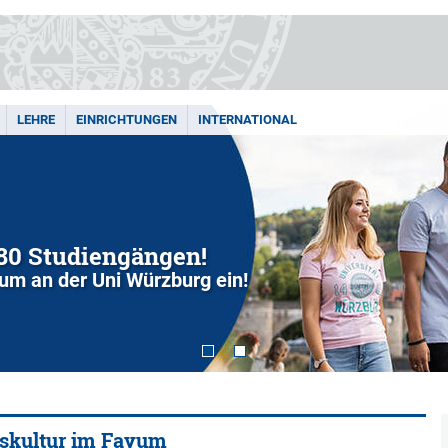
LEHRE
EINRICHTUNGEN
INTERNATIONAL
280 Studiengängen!
dium an der Uni Würzburg ein!
itskultur im Fayum