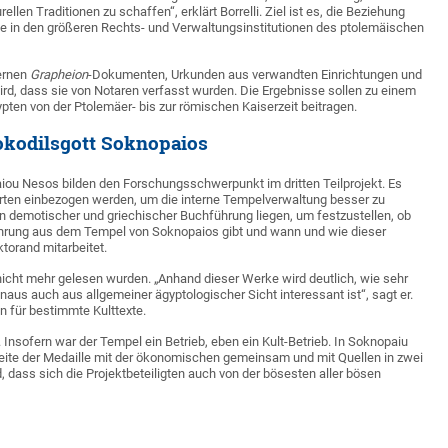
len Traditionen zu schaffen“, erklärt Borrelli. Ziel ist es, die Beziehung
 in den größeren Rechts- und Verwaltungsinstitutionen des ptolemäischen
ternen
Grapheion
-Dokumenten, Urkunden aus verwandten Einrichtungen und
d, dass sie von Notaren verfasst wurden. Die Ergebnisse sollen zu einem
ten von der Ptolemäer- bis zur römischen Kaiserzeit beitragen.
rokodilsgott Soknopaios
ou Nesos bilden den Forschungsschwerpunkt im dritten Teilprojekt. Es
arten einbezogen werden, um die interne Tempelverwaltung besser zu
 demotischer und griechischer Buchführung liegen, um festzustellen, ob
führung aus dem Tempel von Soknopaios gibt und wann und wie dieser
torand mitarbeitet.
en nicht mehr gelesen wurden. „Anhand dieser Werke wird deutlich, wie sehr
us auch aus allgemeiner ägyptologischer Sicht interessant ist“, sagt er.
en für bestimmte Kulttexte.
Insofern war der Tempel ein Betrieb, eben ein Kult-Betrieb. In Soknopaiu
 Seite der Medaille mit der ökonomischen gemeinsam und mit Quellen in zwei
, dass sich die Projektbeteiligten auch von der bösesten aller bösen