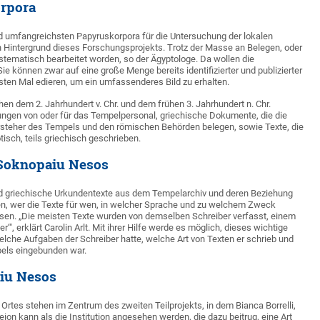
orpora
nd umfangreichsten Papyruskorpora für die Untersuchung der lokalen
den Hintergrund dieses Forschungsprojekts. Trotz der Masse an Belegen, oder
systematisch bearbeitet worden, so der Ägyptologe. Da wollen die
 können zwar auf eine große Menge bereits identifizierter und publizierter
ten Mal edieren, um ein umfassenderes Bild zu erhalten.
n dem 2. Jahrhundert v. Chr. und dem frühen 3. Jahrhundert n. Chr.
nungen von oder für das Tempelpersonal, griechische Dokumente, die die
eher des Tempels und den römischen Behörden belegen, sowie Texte, die
tisch, teils griechisch geschrieben.
 Soknopaiu Nesos
nd griechische Urkundentexte aus dem Tempelarchiv und deren Beziehung
inden, wer die Texte für wen, in welcher Sprache und zu welchem Zweck
en. „Die meisten Texte wurden von demselben Schreiber verfasst, einem
", erklärt Carolin Arlt. Mit ihrer Hilfe werde es möglich, dieses wichtige
lche Aufgaben der Schreiber hatte, welche Art von Texten er schrieb und
pels eingebunden war.
aiu Nesos
s Ortes stehen im Zentrum des zweiten Teilprojekts, in dem Bianca Borrelli,
eion kann als die Institution angesehen werden, die dazu beitrug, eine Art