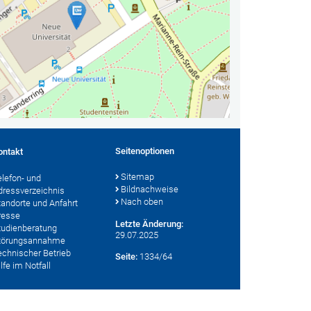
Seitenoptionen
ontakt
Sitemap
elefon- und
Bildnachweise
dressverzeichnis
Nach oben
tandorte und Anfahrt
resse
Letzte Änderung:
tudienberatung
29.07.2025
törungsannahme
echnischer Betrieb
Seite:
1334/64
lfe im Notfall