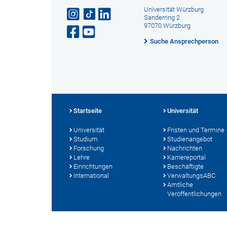
Universität Würzburg
Sanderring 2
97070 Würzburg
Suche Ansprechperson
Startseite
Universität
Universität
Fristen und Termine
Studium
Studienangebot
Forschung
Nachrichten
Lehre
Karriereportal
Einrichtungen
Beschäftigte
International
VerwaltungsABC
Amtliche
Veröffentlichungen