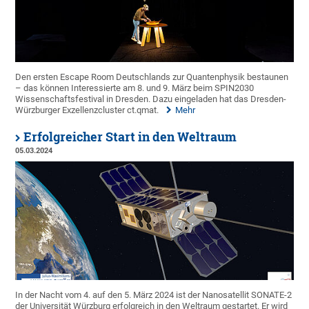
Den ersten Escape Room Deutschlands zur Quantenphysik bestaunen
– das können Interessierte am 8. und 9. März beim SPIN2030
Wissenschaftsfestival in Dresden. Dazu eingeladen hat das Dresden-
Würzburger Exzellenzcluster ct.qmat.
Mehr
Erfolgreicher Start in den Weltraum
05.03.2024
In der Nacht vom 4. auf den 5. März 2024 ist der Nanosatellit SONATE-2
der Universität Würzburg erfolgreich in den Weltraum gestartet. Er wird