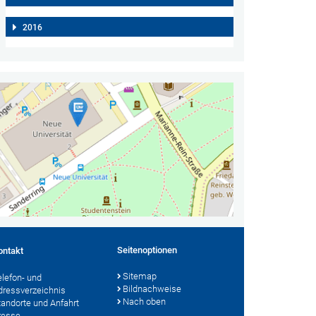
2016
Seitenoptionen
ontakt
Sitemap
elefon- und
Bildnachweise
dressverzeichnis
Nach oben
tandorte und Anfahrt
resse