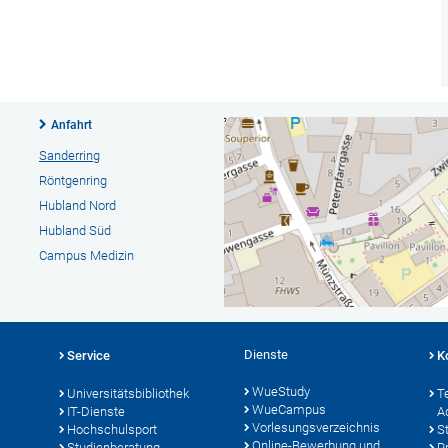
Anfahrt
Sanderring
Röntgenring
Hubland Nord
Hubland Süd
Campus Medizin
Dienste
Service
K
WueStudy
Universitätsbibliothek
T
WueCampus
IT-Dienste
A
Vorlesungsverzeichnis
Hochschulsport
S
Online-Bewerbung und
Studienberatung
P