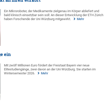
kt an ihren Wirkort
Ein Mikroroboter, der Medikamente zielgenau im Körper abliefert und
bald klinisch einsetzbar sein soll: An dieser Entwicklung der ETH Zürich
haben Forschende der Uni Würzburg mitgewirkt.
Mehr
ge ein
Mit zwölf Millionen Euro fördert der Freistaat Bayern vier neue
Elitestudiengänge, zwei davon an der Uni Würzburg. Sie starten im
Wintersemester 2026.
Mehr