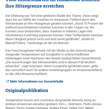
ihre Hitzegrenze erreichen
Die Erhebung war Teil einer größeren Studie des Teams: Diese zeigt,
dass bis zur Hälfte der Insekten im Amazonas-Tiefland durch den
Klimawandel an ihre Hitzegrenze geraten könnten. „Rund 70 Prozent der
weltweit beschriebenen Insekten kommen in den Tropen vor. Wir
konnten zwar beobachten, dass Insekten in höheren Lagen ihre
Hitzetoleranz kurzfristig anpassen können. Viele Tieflandarten besitzen
diese Fähigkeit jedoch nicht und sind somit gefährdet“, erklärt Dr.
Marcell Peters, Tierökologe an der Uni Bremen.
Das Forschungsteam lieferte mit der Studie zu den Auswirkungen
steigender Temperaturen auf Dungkäfer in unterschiedlichen
Höhenlagen einen Nachweis des bereits beobachteten Gesamttrends.
„Die Auswirkungen des Klimawandels sind in diesem Fall deutlich
erkennbar“, sagt Holzmann. Wenn Dungkäfer gefährdet seien, gelte
das vermutlich auch für andere Insektengruppen im Amazonastiefland,
so die JMU-Wissenschaftlerin.
Mehr Informationen zur Gesamtstudie
Originalpublikation
Temperature boosts and constrains dung beetle diversity along an
Andean-Amazonian elevation gradient. Kim L. Holzmann, Pedro Alonso-
Alonso, Yenny Correa-Carmona, Andrea Pinos, Felipe Yon, Mabel