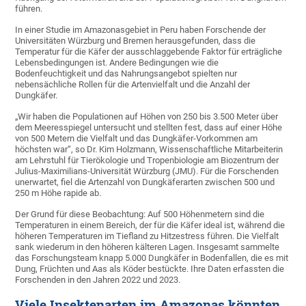
führen.
In einer Studie im Amazonasgebiet in Peru haben Forschende der
Universitäten Würzburg und Bremen herausgefunden, dass die
Temperatur für die Käfer der ausschlaggebende Faktor für erträgliche
Lebensbedingungen ist. Andere Bedingungen wie die
Bodenfeuchtigkeit und das Nahrungsangebot spielten nur
nebensächliche Rollen für die Artenvielfalt und die Anzahl der
Dungkäfer.
„Wir haben die Populationen auf Höhen von 250 bis 3.500 Meter über
dem Meeresspiegel untersucht und stellten fest, dass auf einer Höhe
von 500 Metern die Vielfalt und das Dungkäfer-Vorkommen am
höchsten war“, so Dr. Kim Holzmann, Wissenschaftliche Mitarbeiterin
am Lehrstuhl für Tierökologie und Tropenbiologie am Biozentrum der
Julius-Maximilians-Universität Würzburg (JMU). Für die Forschenden
unerwartet, fiel die Artenzahl von Dungkäferarten zwischen 500 und
250 m Höhe rapide ab.
Der Grund für diese Beobachtung: Auf 500 Höhenmetern sind die
Temperaturen in einem Bereich, der für die Käfer ideal ist, während die
höheren Temperaturen im Tiefland zu Hitzestress führen. Die Vielfalt
sank wiederum in den höheren kälteren Lagen. Insgesamt sammelte
das Forschungsteam knapp 5.000 Dungkäfer in Bodenfallen, die es mit
Dung, Früchten und Aas als Köder bestückte. Ihre Daten erfassten die
Forschenden in den Jahren 2022 und 2023.
Viele Insektenarten im Amazonas könnten