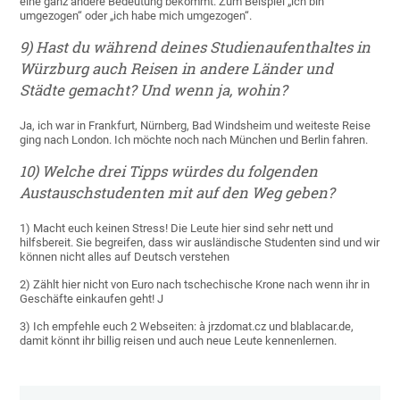
eine ganz andere Bedeutung bekommt. Zum Beispiel „ich bin
umgezogen“ oder „ich habe mich umgezogen“.
9) Hast du während deines Studienaufenthaltes in
Würzburg auch Reisen in andere Länder und
Städte gemacht? Und wenn ja, wohin?
Ja, ich war in Frankfurt, Nürnberg, Bad Windsheim und weiteste Reise
ging nach London. Ich möchte noch nach München und Berlin fahren.
10) Welche drei Tipps würdes du folgenden
Austauschstudenten mit auf den Weg geben?
1) Macht euch keinen Stress! Die Leute hier sind sehr nett und
hilfsbereit. Sie begreifen, dass wir ausländische Studenten sind und wir
können nicht alles auf Deutsch verstehen
2) Zählt hier nicht von Euro nach tschechische Krone nach wenn ihr in
Geschäfte einkaufen geht! J
3) Ich empfehle euch 2 Webseiten: à jrzdomat.cz und blablacar.de,
damit könnt ihr billig reisen und auch neue Leute kennenlernen.