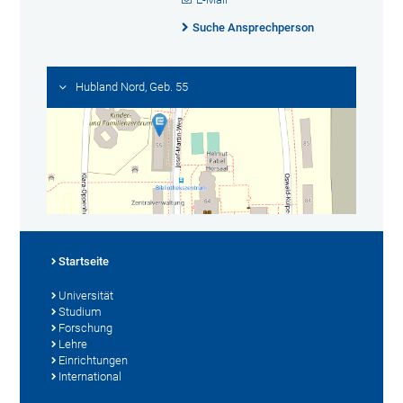
Suche Ansprechperson
Hubland Nord, Geb. 55
Startseite
Universität
Studium
Forschung
Lehre
Einrichtungen
International