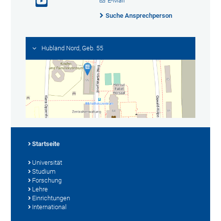
E-Mail
Suche Ansprechperson
Hubland Nord, Geb. 55
Startseite
Universität
Studium
Forschung
Lehre
Einrichtungen
International