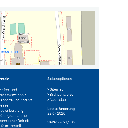
Seitenoptionen
ontakt
Sitemap
elefon- und
Bildnachweise
dressverzeichnis
Nach oben
tandorte und Anfahrt
resse
Letzte Änderung:
tudienberatung
22.07.2026
törungsannahme
echnischer Betrieb
Seite:
77691/136
lfe im Notfall