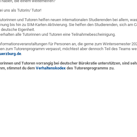
 haben, die einem weiterhelfen?
i uns als Tutorin/ Tutor!
torinnen und Tutoren helfen neuen internationalen Studierenden bei allem, was
nung bis hin zu SIM-Karten-Aktivierung. Sie helfen den Studierenden, sich am 
e deutsche Eigenheit.
rhalten alle Tutorinnen und Tutoren eine Teilnahmebescheinigung.
Informationsveranstaltungen für Personen an, die gerne zum Wintersemester 2
gen zum Tutorenprogramm verpasst, möchtest aber dennoch Teil des Teams werd
wuerzburg.de
.
rinnen und Tutoren vorrangig bei deutscher Bürokratie unterstützen, sind seh
mm, stimmst du dem
Verhaltenskodex
des Tutorenprogramms zu.