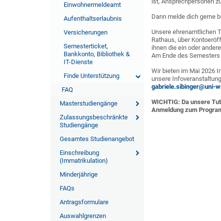
ist, Ansprechpersonen zu
Einwohnermeldeamt
Dann melde dich gerne be
Aufenthaltserlaubnis
Unsere ehrenamtlichen Tu
Versicherungen
Rathaus, über Kontoeröff
Semesterticket,
ihnen die ein oder ander
Bankkonto, Bibliothek &
Am Ende des Semesters e
IT-Dienste
Wir bieten im Mai 2026 
Finde Unterstützung
unsere Infoveranstaltun
gabriele.sibinger@uni-
FAQ
WICHTIG: Da unsere Tuto
Masterstudiengänge
Anmeldung zum Progra
Zulassungsbeschränkte
Studiengänge
Gesamtes Studienangebot
Einschreibung
(Immatrikulation)
Minderjährige
FAQs
Antragsformulare
Auswahlgrenzen