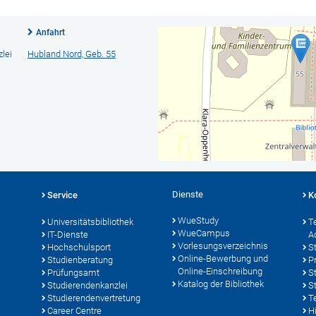
Anfahrt
lei
Hubland Nord, Geb. 55
Dienste
Service
K
WueStudy
Universitätsbibliothek
T
WueCampus
IT-Dienste
A
Vorlesungsverzeichnis
Hochschulsport
S
Online-Bewerbung und
Studienberatung
P
Online-Einschreibung
Prüfungsamt
S
Katalog der Bibliothek
Studierendenkanzlei
S
Studierendenvertretung
T
Career Centre
Hi