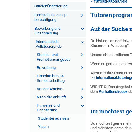
TUTORENPROGRAMM
Studienfinanzierung
Tutorenprogr
Hochschulzugangs-
berechtigung
Auf der Suche 
Bewerbung und
Einschreibung
Du bist neu an der Univ
Internationale
Studieren in Würzburg?
Vollstudierende
Studien- und
Unsere ehrenamtlichen Tu
Promotionsangebot
Wenn du gerne einen fest
Bewerbung
Alternativ dazu hast du 
Einschreibung &
international.tutori
Semesterbeitrag
WICHTIG: Das Angebot ri
Vor der Abreise
dem
Verhaltenskodex
de
Nach der Ankunft
Hinweise und
Orientierung
Du möchtest ge
Studentenausweis
Du möchtest gerne mehr K
Visum
und möchtest gerne deine