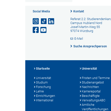
Social Media
Kontakt
Referat 2.2: Studierendenkanz
Campus Hubland Nord
Josef-Martin-Weg 55
97074 Würzburg
E-Mail
Suche Ansprechperson
Startseite
Universität
Universität
Fristen und Termine
Studium
Studienangebot
Forschung
Nachrichten
Lehre
Karriereportal
Einrichtungen
Beschäftigte
International
VerwaltungsABC
Amtliche
Veröffentlichungen