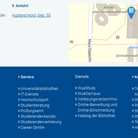
Anfahrt
lei
Hubland Nord, Geb. 55
Dienste
Service
K
WueStudy
Universitätsbibliothek
T
WueCampus
IT-Dienste
A
Vorlesungsverzeichnis
Hochschulsport
S
Online-Bewerbung und
Studienberatung
P
Online-Einschreibung
Prüfungsamt
S
Katalog der Bibliothek
Studierendenkanzlei
S
Studierendenvertretung
T
Career Centre
Hi