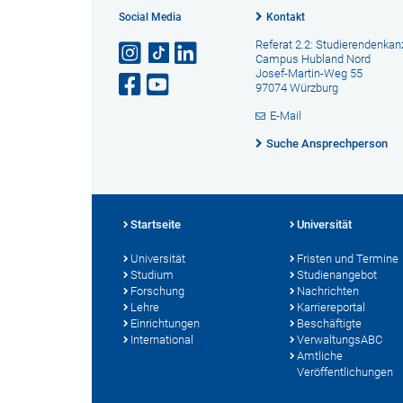
Social Media
Kontakt
Referat 2.2: Studierendenkanz
Campus Hubland Nord
Josef-Martin-Weg 55
97074 Würzburg
E-Mail
Suche Ansprechperson
Startseite
Universität
Universität
Fristen und Termine
Studium
Studienangebot
Forschung
Nachrichten
Lehre
Karriereportal
Einrichtungen
Beschäftigte
International
VerwaltungsABC
Amtliche
Veröffentlichungen