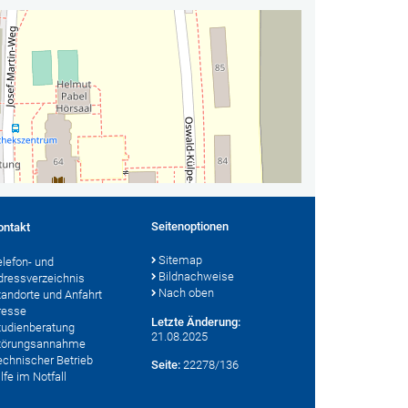
Seitenoptionen
ontakt
Sitemap
elefon- und
Bildnachweise
dressverzeichnis
Nach oben
tandorte und Anfahrt
resse
Letzte Änderung:
tudienberatung
21.08.2025
törungsannahme
echnischer Betrieb
Seite:
22278/136
lfe im Notfall