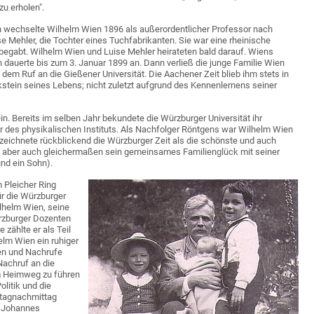
zu erholen".
n wechselte Wilhelm Wien 1896 als außerordentlicher Professor nach
ise Mehler, die Tochter eines Tuchfabrikanten. Sie war eine rheinische
 begabt. Wilhelm Wien und Luise Mehler heirateten bald darauf. Wiens
 dauerte bis zum 3. Januar 1899 an. Dann verließ die junge Familie Wien
 dem Ruf an die Gießener Universität. Die Aachener Zeit blieb ihm stets in
rkstein seines Lebens; nicht zuletzt aufgrund des Kennenlernens seiner
in. Bereits im selben Jahr bekundete die Würzburger Universität ihr
er des physikalischen Instituts. Als Nachfolger Röntgens war Wilhelm Wien
ezeichnete rückblickend die Würzburger Zeit als die schönste und auch
and aber auch gleichermaßen sein gemeinsames Familienglück mit seiner
und ein Sohn).
 Pleicher Ring
ür die Würzburger
lhelm Wien, seine
rzburger Dozenten
zählte er als Teil
elm Wien ein ruhiger
en und Nachrufe
Nachruf an die
m Heimweg zu führen
olitik und die
stagnachmittag
, Johannes