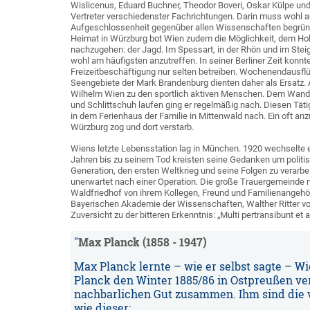
Wislicenus, Eduard Buchner, Theodor Boveri, Oskar Külpe und
Vertreter verschiedenster Fachrichtungen. Darin muss wohl 
Aufgeschlossenheit gegenüber allen Wissenschaften begründ
Heimat in Würzburg bot Wien zudem die Möglichkeit, dem Hob
nachzugehen: der Jagd. Im Spessart, in der Rhön und im Stei
wohl am häufigsten anzutreffen. In seiner Berliner Zeit konnte
Freizeitbeschäftigung nur selten betreiben. Wochenendausflü
Seengebiete der Mark Brandenburg dienten daher als Ersatz. 
Wilhelm Wien zu den sportlich aktiven Menschen. Dem Wand
und Schlittschuh laufen ging er regelmäßig nach. Diesen Tät
in dem Ferienhaus der Familie in Mittenwald nach. Ein oft anz
Würzburg zog und dort verstarb.
Wiens letzte Lebensstation lag in München. 1920 wechselte e
Jahren bis zu seinem Tod kreisten seine Gedanken um politisc
Generation, den ersten Weltkrieg und seine Folgen zu verarb
unerwartet nach einer Operation. Die große Trauergemeind
Waldfriedhof von ihrem Kollegen, Freund und Familienangehö
Bayerischen Akademie der Wissenschaften, Walther Ritter v
Zuversicht zu der bitteren Erkenntnis: „Multi pertransibunt et a
Max Planck (1858 - 1947)
Max Planck lernte – wie er selbst sagte – 
Planck den Winter 1885/86 in Ostpreußen verb
nachbarlichen Gut zusammen. Ihm sind die 
wie dieser: