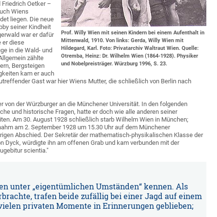
 Friedrich Oetker –
auch Wiens
et liegen. Die neue
by seiner Kindheit
Prof. Willy Wien mit seinen Kindern bei einem Aufenthalt in
gerwald war er dafür
Mittenwald, 1910. Von links: Gerda, Willy Wien mit
 er diese
Hildegard, Karl. Foto: Privatarchiv Waltraut Wien. Quelle:
ge in die Wald- und
Otremba, Heinz: Dr. Wilhelm Wien (1864-1928). Physiker
Allgemein zählte
und Nobelpreisträger. Würzburg 1996, S. 23.
ern, Bergsteigen
igkeiten kam er auch
utreffender Gast war hier Wiens Mutter, die schließlich von Berlin nach
r von der Würzburger an die Münchener Universität. In den folgenden
he und historische Fragen, hatte er doch wie alle anderen seiner
eiten. Am 30. August 1928 schließlich starb Wilhelm Wien in München;
e nahm am 2. September 1928 um 15.30 Uhr auf dem Münchener
rigen Abschied. Der Sekretär der mathematisch-physikalischen Klasse der
on Dyck, würdigte ihn am offenen Grab und kam verbunden mit der
ugebitur scientia."
Wien unter „eigentümlichen Umständen“ kennen. Als
rachte, trafen beide zufällig bei einer Jagd auf einem
vielen privaten Momente in Erinnerungen geblieben;