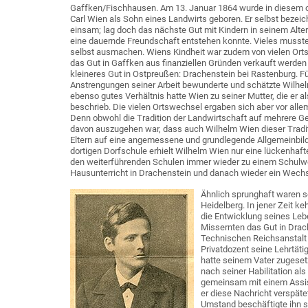
Gaffken/Fischhausen. Am 13. Januar 1864 wurde in diesem 
Carl Wien als Sohn eines Landwirts geboren. Er selbst bezeic
einsam; lag doch das nächste Gut mit Kindern in seinem Alter 
eine dauernde Freundschaft entstehen konnte. Vieles musste
selbst ausmachen. Wiens Kindheit war zudem von vielen Or
das Gut in Gaffken aus finanziellen Gründen verkauft werden
kleineres Gut in Ostpreußen: Drachenstein bei Rastenburg. F
Anstrengungen seiner Arbeit bewunderte und schätzte Wilhel
ebenso gutes Verhältnis hatte Wien zu seiner Mutter, die er a
beschrieb. Die vielen Ortswechsel ergaben sich aber vor alle
Denn obwohl die Tradition der Landwirtschaft auf mehrere G
davon auszugehen war, dass auch Wilhelm Wien dieser Tradit
Eltern auf eine angemessene und grundlegende Allgemeinbild
dortigen Dorfschule erhielt Wilhelm Wien nur eine lückenhaft
den weiterführenden Schulen immer wieder zu einem Schulw
Hausunterricht in Drachenstein und danach wieder ein Wec
Ähnlich sprunghaft waren se
Heidelberg. In jener Zeit 
die Entwicklung seines Leb
Missernten das Gut in Drach
Technischen Reichsanstalt
Privatdozent seine Lehrtätig
hatte seinem Vater zugesetz
nach seiner Habilitation al
gemeinsam mit einem Assist
er diese Nachricht verspäte
Umstand beschäftigte ihn se