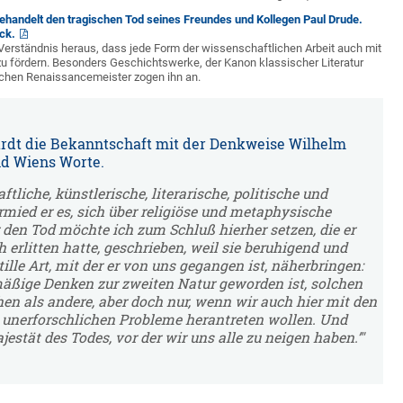
, behandelt den tragischen Tod seines Freundes und Kollegen Paul Drude.
ck.
 Verständnis heraus, dass jede Form der wissenschaftlichen Arbeit auch mit
u fördern. Besonders Geschichtswerke, der Kanon klassischer Literatur
tschen Renaissancemeister zogen ihn an.
rdt die Bekanntschaft mit der Denkweise Wilhelm
nd Wiens Worte.
tliche, künstlerische, literarische, politische und
mied er es, sich über religiöse und metaphysische
er den Tod möchte ich zum Schluß hierher setzen, die er
 erlitten hatte, geschrieben, weil sie beruhigend und
lle Art, mit der er von uns gegangen ist, näherbringen:
tmäßige Denken zur zweiten Natur geworden ist, solchen
en als andere, aber doch nur, wenn wir auch hier mit den
 unerforschlichen Probleme herantreten wollen. Und
jestät des Todes, vor der wir uns alle zu neigen haben.’"