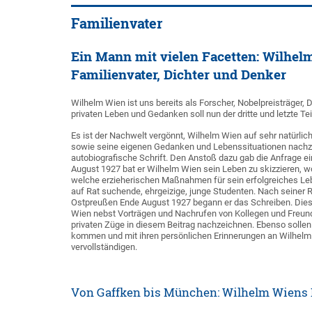
Familienvater
Ein Mann mit vielen Facetten: Wilhelm
Familienvater, Dichter und Denker
Wilhelm Wien ist uns bereits als Forscher, Nobelpreisträger,
privaten Leben und Gedanken soll nun der dritte und letzte Te
Es ist der Nachwelt vergönnt, Wilhelm Wien auf sehr natürli
sowie seine eigenen Gedanken und Lebenssituationen nachzu
autobiografische Schrift. Den Anstoß dazu gab die Anfrage e
August 1927 bat er Wilhelm Wien sein Leben zu skizzieren, wo
welche erzieherischen Maßnahmen für sein erfolgreiches Le
auf Rat suchende, ehrgeizige, junge Studenten. Nach seiner R
Ostpreußen Ende August 1927 begann er das Schreiben. Diese
Wien nebst Vorträgen und Nachrufen von Kollegen und Freund
privaten Züge in diesem Beitrag nachzeichnen. Ebenso solle
kommen und mit ihren persönlichen Erinnerungen an Wilhelm
vervollständigen.
Von Gaffken bis München: Wilhelm Wiens 