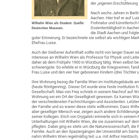
der „eigenen Erschütterung 
Nach sechs Jahren in Berli
Aachen. Hier traf er auf Lu
Frohnatur und künstlerisch
Wilhelm Wien als Student. Quelle:
Dozententätigkeit in Aachen
Deutsches Museum.
die Stadt Aachen und folgte
guter Erinnerung. Er bezeichnete sie selbst als wichtigen Ma
Ehefrau Luise.
Auch der Gießener Aufenthalt sollte nicht von langer Dauer se
Interesse an Wilhelm Wien als Professor für Physik und Leit
daher ab dem Frühjahr 1900 in Würzburg tätig. Wien selbst b
schwierigste: So erlebte er in Würzburg die Kriegswirren; f
Frau Luise und den vier hier geborenen Kindern (drei Töchter 
Ihre Wohnung bezog die Familie Wien im Institutsgebäude am
(heute Röntgenring). Dieser Ort wurde eine feste Institution f
Gesellschaft. Max von Frey schrieb in seinem Nachruf auf Wi
Wohnung sei ein Ort der Geselligkeit gewesen. Es kamen Wü
der verschiedensten Fachrichtungen und Assistenten. Letztere 
der Familie und so waren diese stets willkommen. Dass Wilh
aber geselliger Mensch war, zeigen auch andere Schilderung
seiner Kollegen. Erich von Drygalski erinnerte sich in seinem 
Unterhaltungen mit Wilhelm Wien, die sie zusammen auf de
pflegten. Dabei ging es stets um die Naturwissenschaft, die P
Familie. Auch an den Spaziergängen der Universität am Sam
nahm Wilhelm Wien regelmäßig teil; u.a. mit Arthur Hantzsch