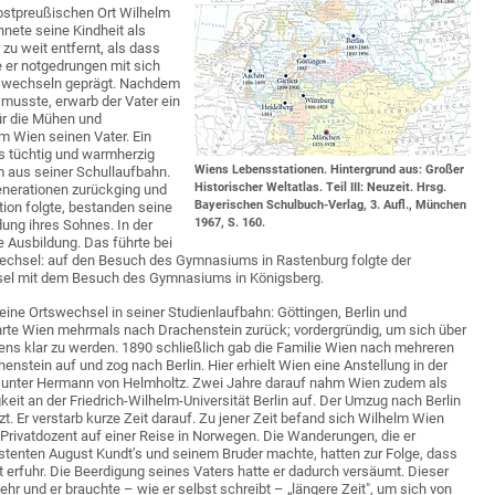
ostpreußischen Ort Wilhelm
hnete seine Kindheit als
zu weit entfernt, als dass
 er notgedrungen mit sich
tswechseln geprägt. Nachdem
 musste, erwarb der Vater ein
ür die Mühen und
m Wien seinen Vater. Ein
ls tüchtig und warmherzig
Wiens Lebensstationen. Hintergrund aus: Großer
m aus seiner Schullaufbahn.
Historischer Weltatlas. Teil III: Neuzeit. Hrsg.
enerationen zurückging und
Bayerischen Schulbuch-Verlag, 3. Aufl., München
ion folgte, bestanden seine
1967, S. 160.
ung ihres Sohnes. In der
e Ausbildung. Das führte bei
echsel: auf den Besuch des Gymnasiums in Rastenburg folgte der
hsel mit dem Besuch des Gymnasiums in Königsberg.
ine Ortswechsel in seiner Studienlaufbahn: Göttingen, Berlin und
kehrte Wien mehrmals nach Drachenstein zurück; vordergründig, um sich über
ens klar zu werden. 1890 schließlich gab die Familie Wien nach mehreren
enstein auf und zog nach Berlin. Hier erhielt Wien eine Anstellung in der
 unter Hermann von Helmholtz. Zwei Jahre darauf nahm Wien zudem als
keit an der Friedrich-Wilhelm-Universität Berlin auf. Der Umzug nach Berlin
t. Er verstarb kurze Zeit darauf. Zu jener Zeit befand sich Wilhelm Wien
s Privatdozent auf einer Reise in Norwegen. Die Wanderungen, die er
enten August Kundt’s und seinem Bruder machte, hatten zur Folge, dass
t erfuhr. Die Beerdigung seines Vaters hatte er dadurch versäumt. Dieser
hr und er brauchte – wie er selbst schreibt – „längere Zeit", um sich von