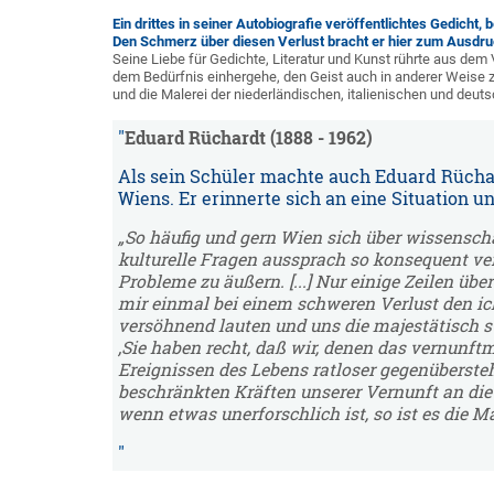
Ein drittes in seiner Autobiografie veröffentlichtes Gedicht
Den Schmerz über diesen Verlust bracht er hier zum Ausdru
Seine Liebe für Gedichte, Literatur und Kunst rührte aus dem
dem Bedürfnis einhergehe, den Geist auch in anderer Weise z
und die Malerei der niederländischen, italienischen und deu
Eduard Rüchardt (1888 - 1962)
Als sein Schüler machte auch Eduard Rücha
Wiens. Er erinnerte sich an eine Situation u
„So häufig und gern Wien sich über wissenschaf
kulturelle Fragen aussprach so konsequent ver
Probleme zu äußern. [...] Nur einige Zeilen üb
mir einmal bei einem schweren Verlust den ich
versöhnend lauten und uns die majestätisch sti
‚Sie haben recht, daß wir, denen das vernunf
Ereignissen des Lebens ratloser gegenübersteh
beschränkten Kräften unserer Vernunft an die
wenn etwas unerforschlich ist, so ist es die Ma