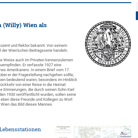
 (Willy) Wien als
 Dozent und Rektor bekannt. Von seinem
il der Wien’schen Beitragsserie handeln.
che Weise auch im Privaten kennenzulernen
empfinden. Er verfasste 1927 eine
ines Amerikaners. In einem Brief vom 17.
bei er der Fragestellung nachgehen sollte,
ben bedeutend waren; besonders im Hinblick
ückkehr von einer Reise in die Heimat
 Erinnerungen, die durch seinen Sohn Karl
en 1930 veröffentlicht wurden, sollen seine
n eben diese Freunde und Kollegen zu Wort
 Wien das Bild dieses Mannes
Lebensstationen