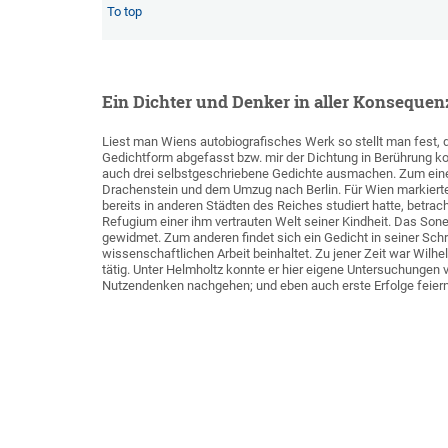
To top
Ein Dichter und Denker in aller Konsequen
Liest man Wiens autobiografisches Werk so stellt man fest,
Gedichtform abgefasst bzw. mir der Dichtung in Berührung ko
auch drei selbstgeschriebene Gedichte ausmachen. Zum eine
Drachenstein und dem Umzug nach Berlin. Für Wien markierte
bereits in anderen Städten des Reiches studiert hatte, betrac
Refugium einer ihm vertrauten Welt seiner Kindheit. Das Sone
gewidmet. Zum anderen findet sich ein Gedicht in seiner Schri
wissenschaftlichen Arbeit beinhaltet. Zu jener Zeit war Wil
tätig. Unter Helmholtz konnte er hier eigene Untersuchunge
Nutzendenken nachgehen; und eben auch erste Erfolge feiern