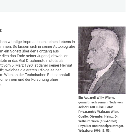
z
 dass wichtige Impressionen seines Lebens in
mmen. So lassen sich in seiner Autobiografie
n ein Sonett über den Fortgang aus
 dies das Ende seiner Jugend, obwohl er
htete er das Gut Drachenstein stets als
tt vom 5. März 1890 ist daher seiner Heimat
ft, welches die ersten Erfolge seiner
helm Wien an der Technischen Reichsanstalt
n vornehmen und der Forschung ohne
.
Ein Aquarell Willy Wiens,
gemalt nach seinem Tode von
seiner Frau Luise. Foto:
Privatarchiv Waltraut Wien.
Quelle: Otremba, Heinz: Dr.
Wilhelm Wien (1864-1928).
Physiker und Nobelpreisträger.
Würzburg 1996, S. 53.