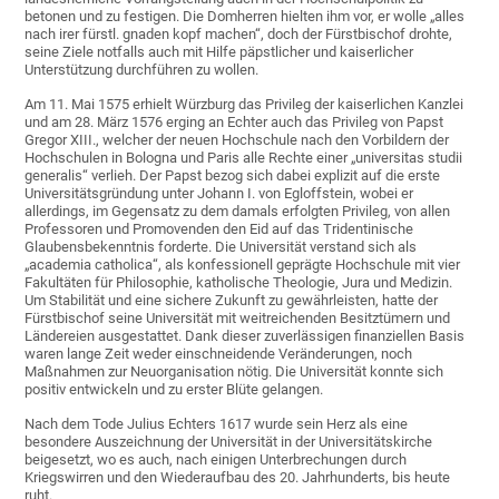
betonen und zu festigen. Die Domherren hielten ihm vor, er wolle „alles
nach irer fürstl. gnaden kopf machen“, doch der Fürstbischof drohte,
seine Ziele notfalls auch mit Hilfe päpstlicher und kaiserlicher
Unterstützung durchführen zu wollen.
Am 11. Mai 1575 erhielt Würzburg das Privileg der kaiserlichen Kanzlei
und am 28. März 1576 erging an Echter auch das Privileg von Papst
Gregor XIII., welcher der neuen Hochschule nach den Vorbildern der
Hochschulen in Bologna und Paris alle Rechte einer „universitas studii
generalis“ verlieh. Der Papst bezog sich dabei explizit auf die erste
Universitätsgründung unter Johann I. von Egloffstein, wobei er
allerdings, im Gegensatz zu dem damals erfolgten Privileg, von allen
Professoren und Promovenden den Eid auf das Tridentinische
Glaubensbekenntnis forderte. Die Universität verstand sich als
„academia catholica“, als konfessionell geprägte Hochschule mit vier
Fakultäten für Philosophie, katholische Theologie, Jura und Medizin.
Um Stabilität und eine sichere Zukunft zu gewährleisten, hatte der
Fürstbischof seine Universität mit weitreichenden Besitztümern und
Ländereien ausgestattet. Dank dieser zuverlässigen finanziellen Basis
waren lange Zeit weder einschneidende Veränderungen, noch
Maßnahmen zur Neuorganisation nötig. Die Universität konnte sich
positiv entwickeln und zu erster Blüte gelangen.
Nach dem Tode Julius Echters 1617 wurde sein Herz als eine
besondere Auszeichnung der Universität in der Universitätskirche
beigesetzt, wo es auch, nach einigen Unterbrechungen durch
Kriegswirren und den Wiederaufbau des 20. Jahrhunderts, bis heute
ruht.