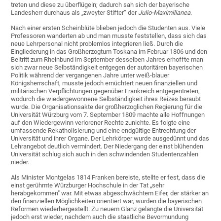
treten und diese zu überflügeln; dadurch sah sich der bayerische
Landesherr durchaus als „zweyter Stifter“ der
Julio-Maximilianea
.
Nach einer ersten Scheinblüte blieben jedoch die Studenten aus. Viele
Professoren wanderten ab und man musste feststellen, dass sich das
neue Lehrpersonal nicht problemlos integrieren ließ. Durch die
Eingliederung in das Großherzogtum Toskana im Februar 1806 und den
Beitritt zum Rheinbund im September desselben Jahres erhoffte man
sich zwar neue Selbständigkeit entgegen der autoritären bayerischen
Politik während der vergangenen Jahre unter weiß-blauer
Königsherrschaft, musste jedoch ernüchtert neuen finanziellen und
militärischen Verpflichtungen gegenüber Frankreich entgegentreten,
wodurch die wiedergewonnene Selbständigkeit ihres Reizes beraubt
wurde. Die Organisationsakte der großherzoglichen Regierung für die
Universität Würzburg vom 7. September 1809 machte alle Hoffnungen
auf den Wiedergewinn verlorener Rechte zunichte. Es folgte eine
umfassende Rekatholisierung und eine endgültige Entrechtung der
Universität und ihrer Organe. Der Lehrkörper wurde ausgedünnt und das
Lehrangebot deutlich vermindert. Der Niedergang der einst blühenden
Universität schlug sich auch in den schwindenden Studentenzahlen
nieder.
Als Minister Montgelas 1814 Franken bereiste, stellte er fest, dass die
einst gerühmte Würzburger Hochschule in der Tat „sehr
herabgekommen" war. Mit etwas abgeschwächtem Eifer, der stärker an
den finanziellen Möglichkeiten orientiert war, wurden die bayerischen
Reformen wiederhergestellt. Zu neuem Glanz gelangte die Universität
jedoch erst wieder, nachdem auch die staatliche Bevormundung