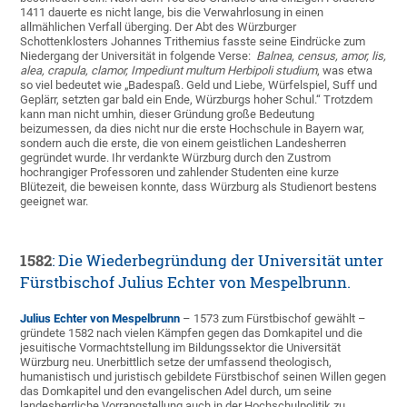
1411 dauerte es nicht lange, bis die Verwahrlosung in einen
allmählichen Verfall überging. Der Abt des Würzburger
Schottenklosters Johannes Trithemius fasste seine Eindrücke zum
Niedergang der Universität in folgende Verse:
Balnea, census, amor, lis,
alea, crapula, clamor, Impediunt multum Herbipoli studium
, was etwa
so viel bedeutet wie „Badespaß. Geld und Liebe, Würfelspiel, Suff und
Geplärr, setzten gar bald ein Ende, Würzburgs hoher Schul.“ Trotzdem
kann man nicht umhin, dieser Gründung große Bedeutung
beizumessen, da dies nicht nur die erste Hochschule in Bayern war,
sondern auch die erste, die von einem geistlichen Landesherren
gegründet wurde. Ihr verdankte Würzburg durch den Zustrom
hochrangiger Professoren und zahlender Studenten eine kurze
Blütezeit, die beweisen konnte, dass Würzburg als Studienort bestens
geeignet war.
1582
: Die Wiederbegründung der Universität unter
Fürstbischof Julius Echter von Mespelbrunn.
Julius Echter von Mespelbrunn
– 1573 zum Fürstbischof gewählt –
gründete 1582 nach vielen Kämpfen gegen das Domkapitel und die
jesuitische Vormachtstellung im Bildungssektor die Universität
Würzburg neu. Unerbittlich setze der umfassend theologisch,
humanistisch und juristisch gebildete Fürstbischof seinen Willen gegen
das Domkapitel und den evangelischen Adel durch, um seine
landesherrliche Vorrangstellung auch in der Hochschulpolitik zu