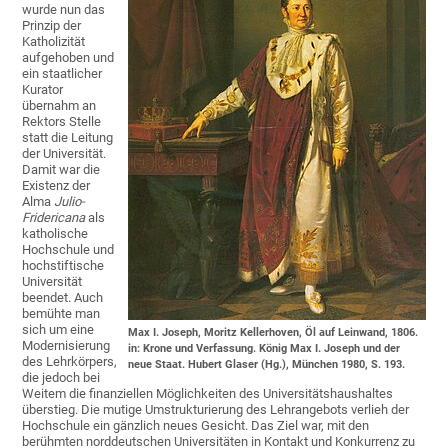
wurde nun das
Prinzip der
Katholizität
aufgehoben und
ein staatlicher
Kurator
übernahm an
Rektors Stelle
statt die Leitung
der Universität.
Damit war die
Existenz der
Alma
Julio-
Fridericana
als
katholische
Hochschule und
hochstiftische
Universität
beendet. Auch
bemühte man
sich um eine
Max I. Joseph, Moritz Kellerhoven, Öl auf Leinwand, 1806.
Modernisierung
in: Krone und Verfassung. König Max I. Joseph und der
des Lehrkörpers,
neue Staat. Hubert Glaser (Hg.), München 1980, S. 193.
die jedoch bei
Weitem die finanziellen Möglichkeiten des Universitätshaushaltes
überstieg. Die mutige Umstrukturierung des Lehrangebots verlieh der
Hochschule ein gänzlich neues Gesicht. Das Ziel war, mit den
berühmten norddeutschen Universitäten in Kontakt und Konkurrenz zu