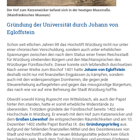
Der Hof zum Katzenwicker befand sich in der heutigen Maxstraße.
(Mainfränkisches Museum)
Gründung der Universität durch Johann von
Egloffstein
Schon seit etlichen Jahren litt das Hochstift Würzburg nicht nur unter
einer chronischen Verschuldung, sondern auch unter erheblichen
Spannungen zwischen den nach dem Status einer freien Reichsstadt
für Würzburg strebenden Bürgern und den Machtansprüchen des
Würzburger Fürstbischofs. Dieser konnte sich letztendlich durchsetzen.
Nach seiner Weihe zum Bischof 1401 hatte
Johann von Egloffstein
deshalb nicht nur mit finanziellen Engpässen zu kämpfen, sondern
auch mit den widerspenstigen Domherren, die gegen jede
Steuererhebung aufbegehrten und gegen das missgünstige Bürgertum,
das nach wie vor auf eine Befreiung der Stadt Würzburg hoffte.
Obwohl sowohl König Ruprecht von Wittelsbach, als auch der Papst
hinter ihm standen, hatte er somit erhebliche Widerstände zu
überwinden. Trotzdem gründete der Fürstbischof bereits 1402 eine
Hochschule in Würzburg. Er erwarb mit dem Hof zum Katzenwicker und
dem
Großen Löwenhof
die entsprechenden Räumlichkeiten und am 10.
Dezember 1402 stellte Papst Bonifaz IX. das
Gründungsprivileg
aus.
Aufgrund der fehlenden finanziellen Mittel und des Desinteresses von
Stadt und Hochstift sollte der neuen Bildungsstätte jedoch kein Glück
beschieden sein. Nach dem Tod des Gründers und einzigen Förderers