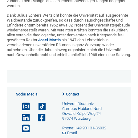
zunächst dem Mangel an allen lebensnotwendigen Dingen begegnet
werden.
Dank Julius Echters Weitsicht konnte die Universität auf ausgedehnte
Waldbestände zurückgreifen, so dass durch Tauschgeschäfte und
Erfinderreichtum bereits 1952 etwa 82 Prozent der Universitätsgebäude
wiederhergestellt waren. Mit vereinten Kräften konnten die Fakultäten,
allen voran die theologische, unter dem ersten nach Kriegsende frei
gewählten Rektor
Josef Martin
bis 1947 den Lehrbetrieb in
verschiedenen unzerstörten Räumen in ganz Würzburg wieder
aufnehmen. Über die Jahre hinweg organisierte sich die Universität
nach Gewohnheitsrecht und erhielt schließlich 1968 eine neue Satzung.
Social Media
Contact
Universitätsarchiv
Campus Hubland Nord
Oswald-Külpe Weg 74
97074 Würzburg
Phone: +49 931 31-86032
Email