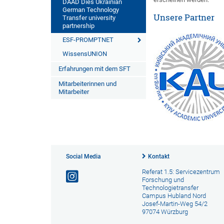
DAAD Dies Ukrainian
German Technology
Unsere Partner
Transfer university
partnership
ESF-PROMPTNET
WissensUNION
Erfahrungen mit dem SFT
Mitarbeiterinnen und
Mitarbeiter
Social Media
Kontakt
Referat 1.5: Servicezentrum
Forschung und
Technologietransfer
Campus Hubland Nord
Josef-Martin-Weg 54/2
97074 Würzburg