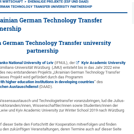
R WIRTSCHAFT
EHEMALIGE PROJEKTE (ESF UND DAAD)
GERMAN TECHNOLOGY TRANSFER UNIVERSITY PARTNERSHIP
ainian German Technology Transfer
tnership
n German Technology Transfer university
partnership
anko National University of Lviv
(IFNUL), der
Kyiv Academic University
imilians-Universität Würzburg (JMU) entsteht bis in das Jahr 2022 eine
es neu entstandenen Projekts „Ukrainian German Technology Transfer
 Dieses Projekt wird gefördert durch das Programm
th higher education institutions in developing countries
“ des
chen Austauschdienst
(DAAD).
Wissensaustausch und Technologietransfer voranzubringen, lud die Julius-
 Doktoranden/innen, Wissenschaftler/innen sowie Studenten/innen der
 Lwiw und Kyiv Academic University zur Winter School 2019 nach Würzburg
f dieser Seite den Fortschritt der Kooperation mitverfolgen und finden
u den zukünftigen Veranstaltungen, deren Termine auch auf dieser Seite