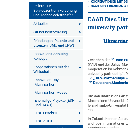
KOOPERATIONEN MIT DE
Referat 1.5 -
DAAD DIES UKRAINIAN 
Servicezentrum Forschung
und Technologietransfer
DAAD Dies Ukr
Aktuelles
university par
Gründungsförderung
Ukrainia
Erfindungen, Patente und
Lizenzen (JMU und UKW)
Innovations-Scouting-
Konzept
Zwischen der
Ivan Fr
(KAU) und der Julius-Max
Kooperationen mit der
Kooperation im Rahmen d
Wirtschaft
university partnership“.
„DIES-Partnerships wi
Innovation Day
Deutschen Akademis
Mainfranken
Mainfranken-Messe
Um den Internationalen 
Ehemalige Projekte (ESF
Maximilians-Universität
und DAAD)
Iwan-Franko-Universität
ein.
ESF-FrischNET
In Zukunft können Sie au
ESF-ZDEX
wichtige Informationen z
erscheinen werden.