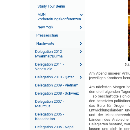
Study Tour Berlin
MUN
Vorbereitungskonferenzen
New York
Presseschau
Nachworte
Delegation 2012 -
Myanmar/Burma
Delegation 2011 -
Da
Venezuela
Am Abend unserer Ankun
Delegation 2010 - Qatar
jeweiligen Komitees ken
Delegation 2009 - Vietnam
Am nächsten Morgen beg
den drei folgenden Tage
Delegation 2008 - Schweiz
– so beschäftigte sich d
den besetzten palästine
Delegation 2007 -
das Büro für Drogen- 
Mauritius
Entwicklungsländern und
Delegation 2006 -
und der Menschenrecht
Kasachstan
Ländern des Arabischen
Delegierten bestand, war
Delegation 2005 - Nepal
lassen und sich in den