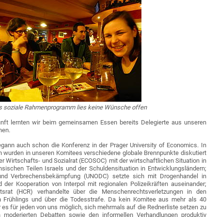
s soziale Rahmenprogramm lies keine Wünsche offen
ft lernten wir beim gemeinsamen Essen bereits Delegierte aus unseren
nen.
ann auch schon die Konferenz in der Prager University of Economics. In
n wurden in unseren Komitees verschiedene globale Brennpunkte diskutiert
er Wirtschafts- und Sozialrat (ECOSOC) mit der wirtschaftlichen Situation in
nsischen Teilen Israels und der Schuldensituation in Entwicklungsländern;
und Verbrechensbekämpfung (UNODC) setzte sich mit Drogenhandel in
 der Kooperation von Interpol mit regionalen Polizeikräften auseinander;
srat (HCR) verhandelte über die Menschenrechtsverletzungen in den
 Frühlings und über die Todesstrafe. Da kein Komitee aus mehr als 40
 es für jeden von uns möglich, sich mehrmals auf die Rednerliste setzen zu
 moderierten Debatten sowie den informellen Verhandlungen produktiv