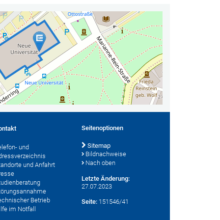
Seitenoptionen
ontakt
Sitemap
elefon- und
Bildnachweise
dressverzeichnis
Nach oben
tandorte und Anfahrt
resse
Letzte Änderung:
tudienberatung
27.07.2023
törungsannahme
echnischer Betrieb
Seite:
151546/41
lfe im Notfall