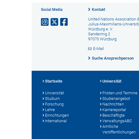
Social Media
Kontakt
United Nations Association d
Julius-Maximilians-Universit
Würzburg e. V.
Sanderring 2
97070 Würzburg
E-Mail
Suche Ansprechperson
Startseite
Universität
Universität
Fristen und Termine
Studium
Studienangebot
Forschung
Nachrichten
Lehre
Karriereportal
Einrichtungen
Beschäftigte
International
VerwaltungsABC
Amtliche
Veröffentlichungen