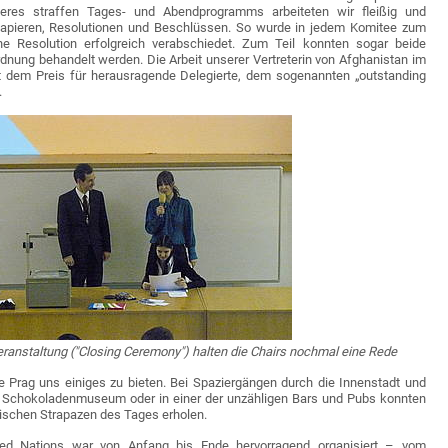
seres straffen Tages- und Abendprogramms arbeiteten wir fleißig und
papieren, Resolutionen und Beschlüssen. So wurde in jedem Komitee zum
e Resolution erfolgreich verabschiedet. Zum Teil konnten sogar beide
nung behandelt werden. Die Arbeit unserer Vertreterin von Afghanistan im
dem Preis für herausragende Delegierte, dem sogenannten „outstanding
.
ranstaltung ("Closing Ceremony") halten die Chairs nochmal eine Rede
te Prag uns einiges zu bieten. Bei Spaziergängen durch die Innenstadt und
m Schokoladenmuseum oder in einer der unzähligen Bars und Pubs konnten
tischen Strapazen des Tages erholen.
ed Nations war von Anfang bis Ende hervorragend organisiert – vom