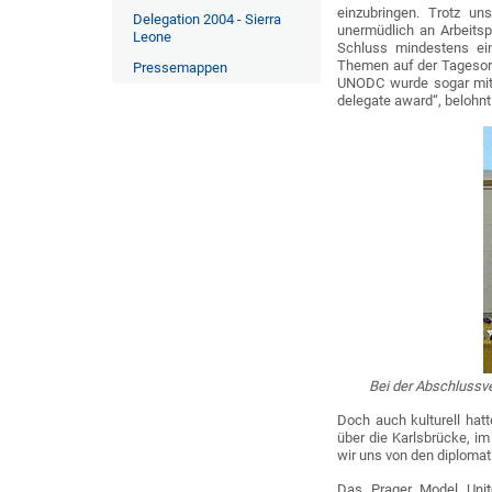
einzubringen. Trotz un
Delegation 2004 - Sierra
unermüdlich an Arbeits
Leone
Schluss mindestens ein
Themen auf der Tagesord
Pressemappen
UNODC wurde sogar mit 
delegate award“, belohnt
Bei der Abschlussve
Doch auch kulturell hat
über die Karlsbrücke, i
wir uns von den diploma
Das Prager Model Unit