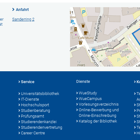
Anfahrt
er
Sanderring 2
ät
Dienste
Service
K
WueStudy
Universitätsbibliothek
T
WueCampus
IT-Dienste
A
Vorlesungsverzeichnis
Hochschulsport
S
Online-Bewerbung und
Studienberatung
P
Online-Einschreibung
Prüfungsamt
S
Katalog der Bibliothek
Studierendenkanzlei
S
Studierendenvertretung
T
Career Centre
Hi