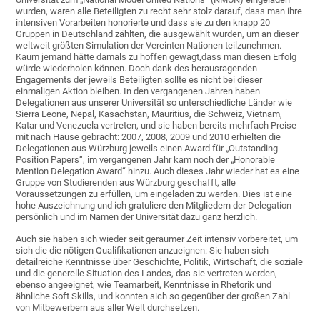
wurden, waren alle Beteiligten zu recht sehr stolz darauf, dass man ihre
intensiven Vorarbeiten honorierte und dass sie zu den knapp 20
Gruppen in Deutschland zählten, die ausgewählt wurden, um an dieser
weltweit größten Simulation der Vereinten Nationen teilzunehmen.
Kaum jemand hätte damals zu hoffen gewagt,dass man diesen Erfolg
würde wiederholen können. Doch dank des herausragenden
Engagements der jeweils Beteiligten sollte es nicht bei dieser
einmaligen Aktion bleiben. In den vergangenen Jahren haben
Delegationen aus unserer Universität so unterschiedliche Länder wie
Sierra Leone, Nepal, Kasachstan, Mauritius, die Schweiz, Vietnam,
Katar und Venezuela vertreten, und sie haben bereits mehrfach Preise
mit nach Hause gebracht: 2007, 2008, 2009 und 2010 erhielten die
Delegationen aus Würzburg jeweils einen Award für „Outstanding
Position Papers“, im vergangenen Jahr kam noch der „Honorable
Mention Delegation Award“ hinzu. Auch dieses Jahr wieder hat es eine
Gruppe von Studierenden aus Würzburg geschafft, alle
Voraussetzungen zu erfüllen, um eingeladen zu werden. Dies ist eine
hohe Auszeichnung und ich gratuliere den Mitgliedern der Delegation
persönlich und im Namen der Universität dazu ganz herzlich.
Auch sie haben sich wieder seit geraumer Zeit intensiv vorbereitet, um
sich die die nötigen Qualifikationen anzueignen: Sie haben sich
detailreiche Kenntnisse über Geschichte, Politik, Wirtschaft, die soziale
und die generelle Situation des Landes, das sie vertreten werden,
ebenso angeeignet, wie Teamarbeit, Kenntnisse in Rhetorik und
ähnliche Soft Skills, und konnten sich so gegenüber der großen Zahl
von Mitbewerbern aus aller Welt durchsetzen.