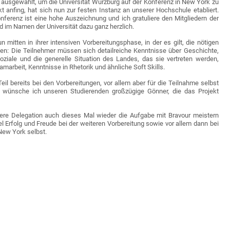
 ausgewählt, um die Universität Würzburg auf der Konferenz in New York zu
kt anfing, hat sich nun zur festen Instanz an unserer Hochschule etabliert.
nferenz ist eine hohe Auszeichnung und ich gratuliere den Mitgliedern der
d im Namen der Universität dazu ganz herzlich.
n mitten in ihrer intensiven Vorbereitungsphase, in der es gilt, die nötigen
ngen: Die Teilnehmer müssen sich detailreiche Kenntnisse über Geschichte,
 soziale und die generelle Situation des Landes, das sie vertreten werden,
marbeit, Kenntnisse in Rhetorik und ähnliche Soft Skills.
eil bereits bei den Vorbereitungen, vor allem aber für die Teilnahme selbst
d, wünsche ich unseren Studierenden großzügige Gönner, die das Projekt
sere Delegation auch dieses Mal wieder die Aufgabe mit Bravour meistern
el Erfolg und Freude bei der weiteren Vorbereitung sowie vor allem dann bei
ew York selbst.