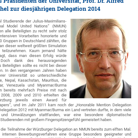
Präsidenten der Universität, Prof. Dr. Alfred
hel zur diesjährigen Delegation 2014
 Studierende der Julius-Maximilians-
onal Model United Nations“ (NMUN)
 alle Beteiligten zu recht sehr stolz
ntensiven Vorarbeiten honorierte und
0 Gruppen in Deutschland zählten, die
n dieser weltweit größten Simulation
n teilzunehmen. Kaum jemand hätte
agt, dass man diesen Erfolg würde
. Doch dank des herausragenden
Beteiligten sollte es nicht bei dieser
ben. In den vergangenen Jahren haben
er Universität so unterschiedliche
e, Nepal, Kasachstan, Mauritius, die
tar, Venezuela und Myanmar/Burma
en bereits mehrfach Preise mit nach
 2008, 2009 und 2010 erhielten die
rzburg jeweils einen Award für
Papers“, und im Jahr 2011 kam noch der „Honorable Mention Delegation
Delegation 2012 mit Myanmar/Burma ein Land vertreten durfte, in dem viele
n und Umwälzungen stattfanden, war eine besondere diplomatische
e Studierenden mit großem Fingerspitzengefühl gemeistert haben.
h die Teilnahme der Würzburger Delegation an NMUN bereits zum elften Mal.
 internen Bewerbungsverfahren eine Gruppe besonders geeigneter und