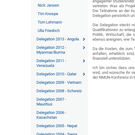
engagierter Studierender
Nick Jansen
vertreten. Was als Proje
Die Teilnahme an der Ko
Tim Knospe
Delegation persönlich un
Tom Lehmann
Die Delegation steckt nu
Qualifikationen zu erla
Ulla Friedrich
Politik, Wirtschaft, die
Delegation 2013 - Angola
ebenso aneignen, wie Tea
Delegation 2012 -
Da die Kosten, die zum T
Myanmar/Burma
anfallen, erheblich sin
finanziell unterstützen.
Delegation 2011 -
Venezuela
Ich bin sicher, dass un
wird, und wünsche ihr vi
Delegation 2010 - Qatar
der NMUN-Konferenz in N
Delegation 2009 - Vietnam
Delegation 2008 - Schweiz
Delegation 2007 -
Mauritius
Delegation 2006 -
Kasachstan
Delegation 2005 - Nepal
Delegation 2004 - Sierra