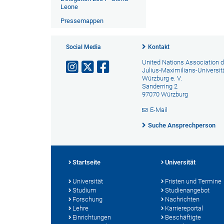
Leone
Pressemappen
Social Media
Kontakt
United Nations Association d
Julius-Maximilians-Universit
Würzburg e. V.
Sanderring 2
97070 Würzburg
E-Mail
Suche Ansprechperson
Startseite
Universität
Universität
Fristen und Termine
Studium
Studienangebot
Forschung
Nachrichten
Lehre
Karriereportal
Einrichtungen
Beschäftigte