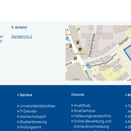
Anfahrt
er
Sanderring 2
ät
Dienste
Service
K
WueStudy
Universitätsbibliothek
T
WueCampus
IT-Dienste
A
Vorlesungsverzeichnis
Hochschulsport
S
Online-Bewerbung und
Studienberatung
P
Online-Einschreibung
Prüfungsamt
S