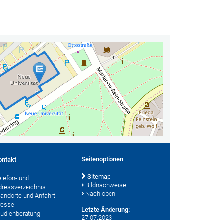
Seitenoptionen
ontakt
Sitemap
elefon- und
Bildnachweise
dressverzeichnis
Nach oben
tandorte und Anfahrt
resse
Letzte Änderung:
tudienberatung
27.07.2023