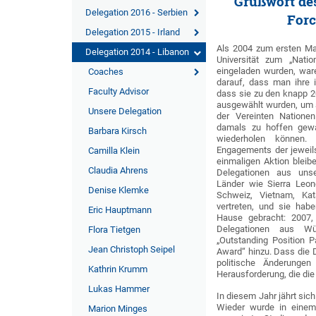
Grußwort des 
Delegation 2016 - Serbien
Forc
Delegation 2015 - Irland
Als 2004 zum ersten Mal
Delegation 2014 - Libanon
Universität zum „Nati
eingeladen wurden, waren
Coaches
darauf, dass man ihre i
Faculty Advisor
dass sie zu den knapp 2
ausgewählt wurden, um a
Unsere Delegation
der Vereinten Natione
damals zu hoffen gew
Barbara Kirsch
wiederholen können
Engagements der jeweils 
Camilla Klein
einmaligen Aktion blei
Claudia Ahrens
Delegationen aus unser
Länder wie Sierra Leon
Denise Klemke
Schweiz, Vietnam, Ka
vertreten, und sie hab
Eric Hauptmann
Hause gebracht: 2007,
Delegationen aus Wü
Flora Tietgen
„Outstanding Position 
Jean Christoph Seipel
Award“ hinzu. Dass die 
politische Änderunge
Kathrin Krumm
Herausforderung, die di
Lukas Hammer
In diesem Jahr jährt sic
Wieder wurde in einem
Marion Minges