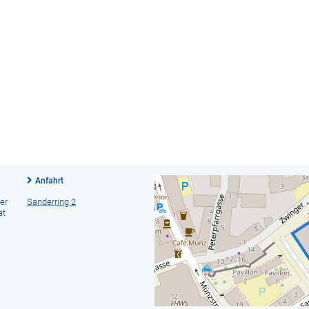
Anfahrt
er
Sanderring 2
ät