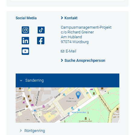
Social Media
Kontakt
Campusmanagement-Projekt
c/o Richard Greiner
Am Hubland
97074 Würzburg
E-Mail
Suche Ansprechperson
Sanderring
Röntgenring