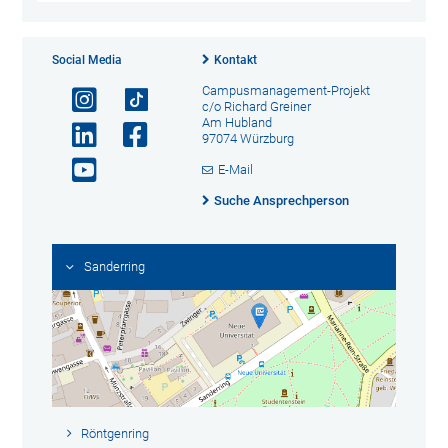
Social Media
Kontakt
Campusmanagement-Projekt
c/o Richard Greiner
Am Hubland
97074 Würzburg
E-Mail
Suche Ansprechperson
Sanderring
Röntgenring