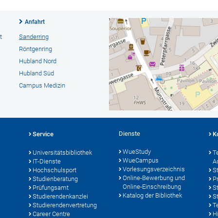
Anfahrt
t
Sanderring
Röntgenring
Hubland Nord
Hubland Süd
Campus Medizin
Dienste
Service
K
WueStudy
Universitätsbibliothek
T
WueCampus
IT-Dienste
A
Vorlesungsverzeichnis
Hochschulsport
S
Online-Bewerbung und
Studienberatung
P
Online-Einschreibung
Prüfungsamt
S
Katalog der Bibliothek
Studierendenkanzlei
S
Studierendenvertretung
T
Career Centre
Hi