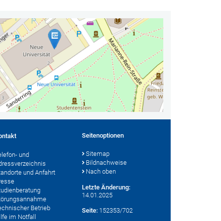
Seitenoptionen
ontakt
Sitemap
elefon- und
Bildnachweise
dressverzeichnis
Nach oben
tandorte und Anfahrt
resse
Letzte Änderung:
tudienberatung
14.01.2025
törungsannahme
echnischer Betrieb
Seite:
152353/702
lfe im Notfall