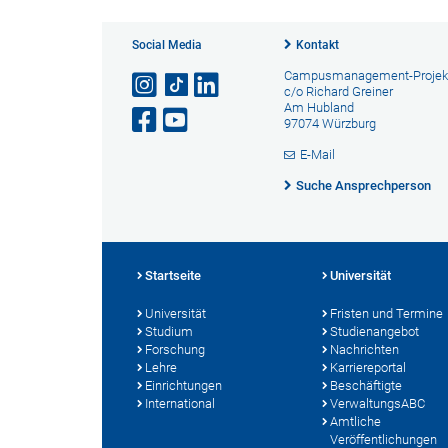
Social Media
Kontakt
Campusmanagement-Projek
c/o Richard Greiner
Am Hubland
97074 Würzburg
E-Mail
Suche Ansprechperson
Startseite
Universität
Universität
Fristen und Termine
Studium
Studienangebot
Forschung
Nachrichten
Lehre
Karriereportal
Einrichtungen
Beschäftigte
International
VerwaltungsABC
Amtliche
Veröffentlichungen