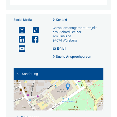
Social Media
Kontakt
Campusmanagement-Projekt
c/o Richard Greiner
Am Hubland
97074 Würzburg
E-Mail
Suche Ansprechperson
Sanderring