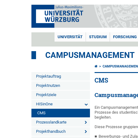
UNIVERSITÄT
STUDIUM
FORSCHUNG
CAMPUSMANAGEMENT
CAMPUSMANAGEMEN
Projektauftrag
CMS
Projektnutzen
Campusmanage
Projektziele
HISinOne
Ein Campusmanagement-
Prozesse des studentisc
CMS
begleiten.
Prozesslandkarte
Diese Prozesse gruppiere
Projekthandbuch
Bewerbungs- und Zul