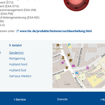
ent (STU)
ent (EXA-STG)
 Raummanagement (EXA-VM)
 (EXA-PM)
d Notengenerierung (EXA-NG)
(BI)
ALU)
ionen unter
www.his.de/produkte/hisinone/sachbearbeitung.html
Anfahrt
t
Sanderring
Röntgenring
Hubland Nord
Hubland Süd
Campus Medizin
Dienste
Service
K