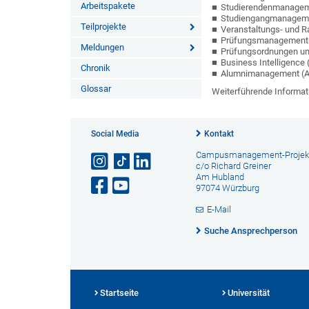
Arbeitspakete
Studierendenmanagem
Studiengangmanagem
Teilprojekte
Veranstaltungs- und
Prüfungsmanagement
Meldungen
Prüfungsordnungen un
Business Intelligence 
Chronik
Alumnimanagement (
Glossar
Weiterführende Informat
Social Media
Kontakt
Campusmanagement-Projek
c/o Richard Greiner
Am Hubland
97074 Würzburg
E-Mail
Suche Ansprechperson
Startseite
Universität