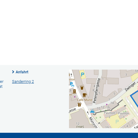
Anfahrt
er
Sanderring 2
ät