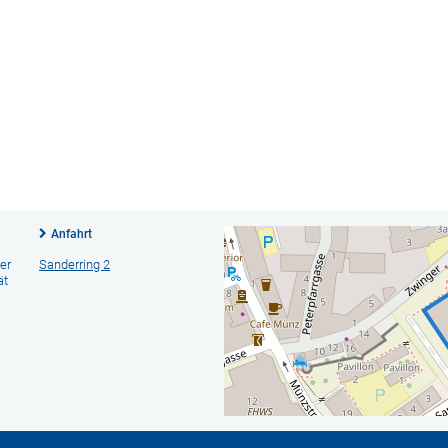
Anfahrt
er
Sanderring 2
ät