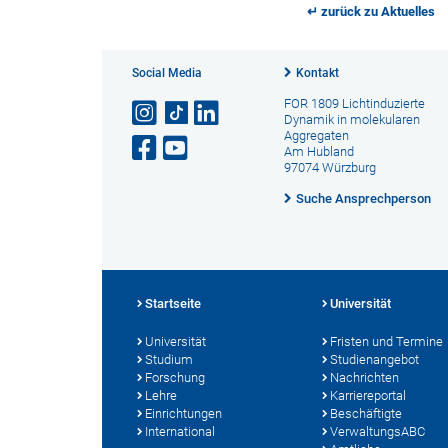
↵ zurück zu Aktuelles
Social Media
Kontakt
FOR 1809 Lichtinduzierte
Dynamik in molekularen
Aggregaten
Am Hubland
97074 Würzburg
Suche Ansprechperson
Startseite
Universität
Universität
Fristen und Termine
Studium
Studienangebot
Forschung
Nachrichten
Lehre
Karriereportal
Einrichtungen
Beschäftigte
International
VerwaltungsABC