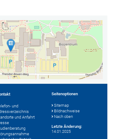
Seitenoptionen
ontakt
Sitemap
elefon- und
Bildnachweise
dressverzeichnis
Nach oben
tandorte und Anfahrt
resse
Letzte Änderung:
tudienberatung
14.01.2025
törungsannahme