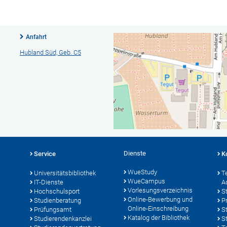
Anfahrt
Hubland Süd, Geb. C5
Dienste
Service
K
WueStudy
Universitätsbibliothek
T
WueCampus
IT-Dienste
A
Vorlesungsverzeichnis
Hochschulsport
S
Online-Bewerbung und
Studienberatung
P
Online-Einschreibung
Prüfungsamt
S
Katalog der Bibliothek
Studierendenkanzlei
S