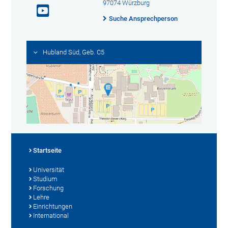
97074 Würzburg
Suche Ansprechperson
Hubland Süd, Geb. C5
Startseite
Universität
Studium
Forschung
Lehre
Einrichtungen
International