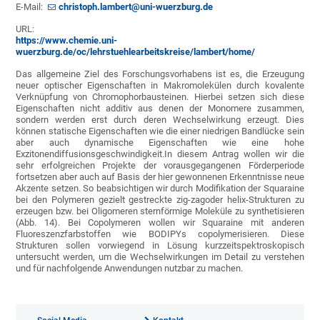
E-Mail:
christoph.lambert@uni-wuerzburg.de
URL:
https://www.chemie.uni-
wuerzburg.de/oc/lehrstuehlearbeitskreise/lambert/home/
Das allgemeine Ziel des Forschungsvorhabens ist es, die Erzeugung
neuer optischer Eigenschaften in Makromolekülen durch kovalente
Verknüpfung von Chromophorbausteinen. Hierbei setzen sich diese
Eigenschaften nicht additiv aus denen der Monomere zusammen,
sondern werden erst durch deren Wechselwirkung erzeugt. Dies
können statische Eigenschaften wie die einer niedrigen Bandlücke sein
aber auch dynamische Eigenschaften wie eine hohe
Exzitonendiffusionsgeschwindigkeit.In diesem Antrag wollen wir die
sehr erfolgreichen Projekte der vorausgegangenen Förderperiode
fortsetzen aber auch auf Basis der hier gewonnenen Erkenntnisse neue
Akzente setzen. So beabsichtigen wir durch Modifikation der Squaraine
bei den Polymeren gezielt gestreckte zig-zagoder helix-Strukturen zu
erzeugen bzw. bei Oligomeren sternförmige Moleküle zu synthetisieren
(Abb. 14). Bei Copolymeren wollen wir Squaraine mit anderen
Fluoreszenzfarbstoffen wie BODIPYs copolymerisieren. Diese
Strukturen sollen vorwiegend in Lösung kurzzeitspektroskopisch
untersucht werden, um die Wechselwirkungen im Detail zu verstehen
und für nachfolgende Anwendungen nutzbar zu machen.