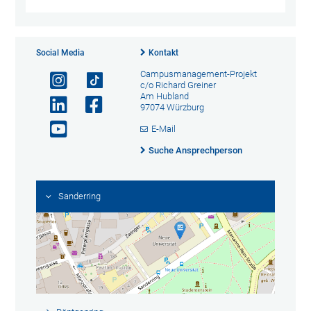
Social Media
Kontakt
Campusmanagement-Projekt
c/o Richard Greiner
Am Hubland
97074 Würzburg
E-Mail
Suche Ansprechperson
Sanderring