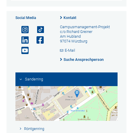
Social Media
Kontakt
Campusmanagement-Projekt
c/o Richard Greiner
Am Hubland
97074 Würzburg
E-Mail
Suche Ansprechperson
Sanderring
Röntgenring